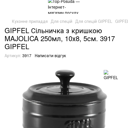
Кухонне приладдя
Для спецій
Для спецій GIPFEL
GIPFEL
GIPFEL Сільничка з кришкою
MAJOLICA 250мл, 10х8, 5см. 3917
GIPFEL
Артикул:
3917
Написати відгук