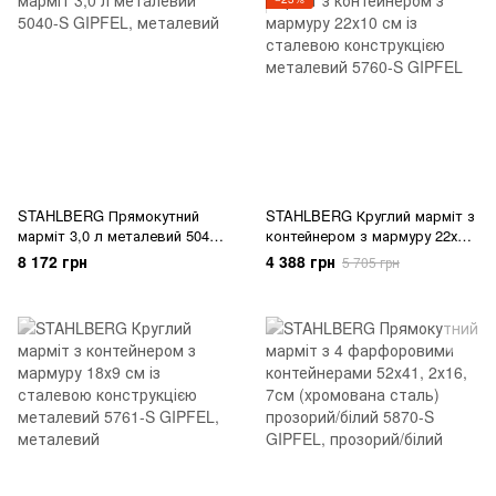
STAHLBERG Прямокутний
STAHLBERG Круглий марміт з
марміт 3,0 л металевий 5040-
контейнером з мармуру 22х10
S GIPFEL
см із сталевою конструкцією
8 172 грн
4 388 грн
5 705 грн
металевий 5760-S GIPFEL