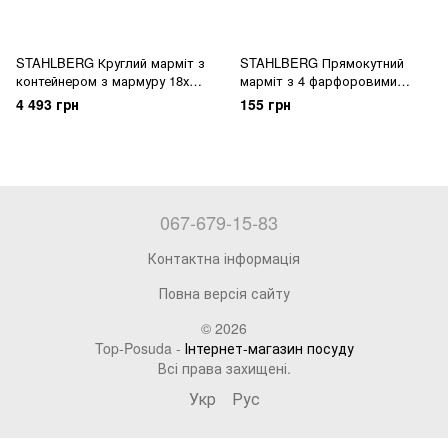
STAHLBERG Круглий марміт з
STAHLBERG Прямокутний
контейнером з мармуру 18х9
марміт з 4 фарфоровими
см із сталевою конструкцією
контейнерами 52х41, 2х16, 7см
4 493 грн
155 грн
металевий 5761-S GIPFEL
(хромована сталь) прозорий/
білий 5870-S GIPFEL
067-679-15-83
Контактна інформація
Повна версія сайту
© 2026
Top-Posuda -
Інтернет-магазин посуду
Всі права захищені.
Укр
Рус