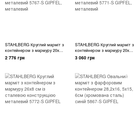
STAHLBERG Круглий марміт з
STAHLBERG Круглий марміт з
контейнером з мармуру 20х9
контейнером з мармуру 20х8
см із сталевою конструкцією
см із сталевою конструкцією
2 776 грн
3 060 грн
металевий 5767-S GIPFEL
металевий 5771-S GIPFEL