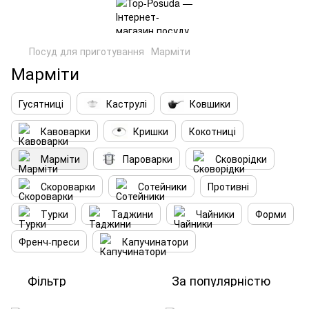
Посуд для приготування
Марміти
Марміти
Гусятниці
Каструлі
Ковшики
Кавоварки
Кришки
Кокотниці
Марміти
Пароварки
Сковорідки
Скороварки
Сотейники
Противні
Турки
Таджини
Чайники
Форми
Френч-преси
Капучинатори
Фільтр
За популярністю