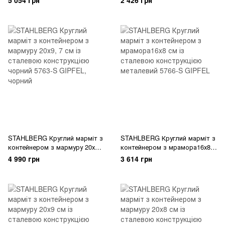
5 054 грн
2 426 грн
сірий 5770-S GIPFEL
1000 мл. (хромована сталь)
білий 5875-S GIPFEL
STAHLBERG Круглий марміт з
STAHLBERG Круглий марміт з
контейнером з мармуру 20х9,
контейнером з мрамора16х8
7 см із сталевою
см із сталевою конструкцією
4 990 грн
3 614 грн
конструкцією чорний 5763-S
металевий 5766-S GIPFEL
GIPFEL