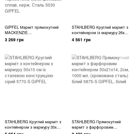
GIPFEL Марміт прямокутний
STAHLBERG Круглий марміт з
MACKENZIE
контейнером із мармуру 26х10
29,5x17,5x5см/1,6л зі скляним
см зі сталевою конструкцією
3 269 грн
4 561 грн
контейнером, з двома
сірий 5769-S GIPFEL
тримачами для свічок.
Матеріал: термостійке скло,
цинковий сплав, нерж. Сталь
5030 GIPFEL
STAHLBERG Круглий марміт з
STAHLBERG Прямокутний
контейнером з мармуру 30х10
марміт з фарфоровим
см із сталевою конструкцією
контейнером 30х21х14, 2см,