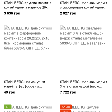
STAHLBERG Круглий марміт з
STAHLBERG Овальний марміт
контейнером з мармуру 26х8
з фарфоровим контейнером
см із сталевою конструкцією
28,2х16, 5х15, 6см (хромована
3 636 грн
2 027 грн
металевий 5772-S GIPFEL
сталь) синій 5867-S GIPFEL
STAHLBERG Прямокутний
STAHLBERG Овальний марміт
марміт з фарфоровим
3 л із стекл чашой (нерж
контейнером 26,2х20, 2х16,
сталь) металевий 5039-S
49 грн
7 722 грн
6см (хромована сталь) білий
GIPFEL
5876-S GIPFEL
ХІТ
АКЦІЯ
−23%