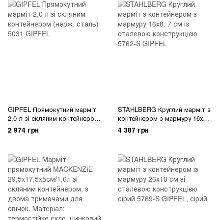
GIPFEL Прямокутний марміт
STAHLBERG Круглий марміт з
2,0 л зі скляним контейнером
контейнером з мармуру 16х8,
(нерж. сталь) 5031 GIPFEL
7 см із сталевою
2 974 грн
4 387 грн
конструкцією 5762-S GIPFEL