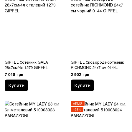
GIPFEL Сотейник GALA
GIPFEL Сковорода-сотейник
28x7см/4л 1279 GIPFEL
RICHMOND 24х7 см 0144
GIPFEL
7 018 грн
2 902 грн
Купити
Купити
АКЦІЯ
−23%