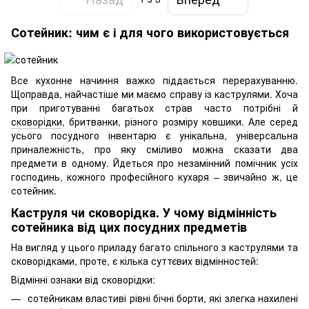
Сотейник: чим є і для чого використовується
Все кухонне начиння важко піддається перерахуванню.
Щоправда, найчастіше ми маємо справу із каструлями. Хоча
при приготуванні багатьох страв часто потрібні й
сковорідки
, бритванки, різного розміру ковшики. Але серед
усього посудного інвентарю є унікальна, універсальна
приналежність, про яку сміливо можна сказати два
предмети в одному. Йдеться про незамінний помічник усіх
господинь, кожного професійного кухаря – звичайно ж, це
сотейник.
Каструля чи сковорідка. У чому відмінність
сотейника від цих посудних предметів
На вигляд у цього приладу багато спільного з каструлями та
сковорідками, проте, є кілька суттєвих відмінностей:
Відмінні ознаки від сковорідки:
сотейникам властиві рівні бічні борти, які злегка нахилені