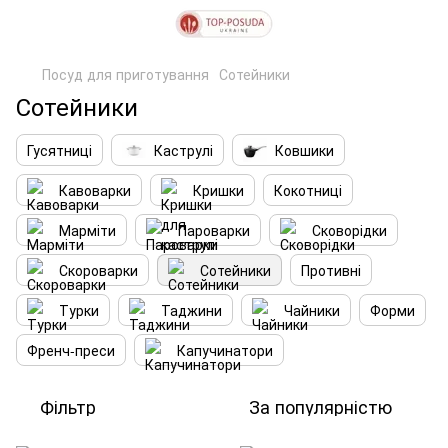
Посуд для приготування
Сотейники
Сотейники
Гусятниці
Каструлі
Ковшики
Кавоварки
Кришки
Кокотниці
Марміти
Пароварки
Сковорідки
Скороварки
Сотейники
Противні
Турки
Таджини
Чайники
Форми
Френч-преси
Капучинатори
Фільтр
За популярністю