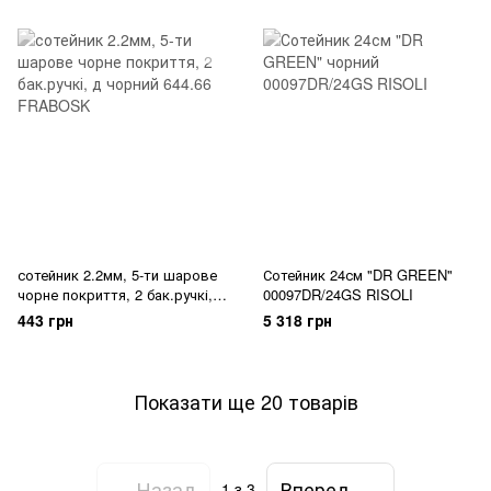
сотейник 2.2мм, 5-ти шарове
Сотейник 24см "DR GREEN"
чорне покриття, 2 бак.ручкі, д
00097DR/24GS RISOLI
644.66 FRABOSK
443 грн
5 318 грн
Показати ще 20 товарів
Назад
Вперед
1
з 3