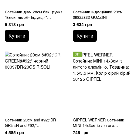
Сотейник діам.28см бак. ручка
Сотейник індукційний 28см
"Блекплюс®- Індукція"
09822833 GUZZINI
00104BPIN/28 RISOLI
5 318 грн
3 634 грн
Купити
Купити
ХІТ
Сотейник 20см and #92;"DR
GIPFEL WERNER Сотейник
GREEN and #92;"
MINI 14х3см із литого
00097DR/20GS RISOLI
алюмінію. Товщина: 1,5/3,5
4 585 грн
746 грн