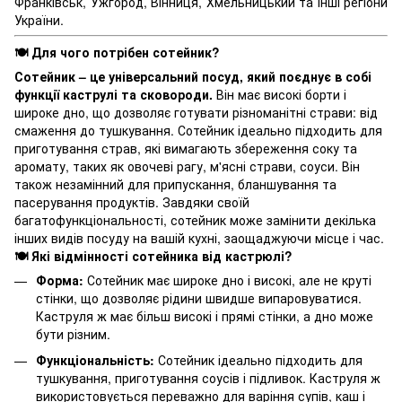
Франківськ, Ужгород, Вінниця, Хмельницький та інші регіони
України.
🍽️ Для чого потрібен сотейник?
Сотейник – це універсальний посуд, який поєднує в собі
функції каструлі та сковороди.
Він має високі борти і
широке дно, що дозволяє готувати різноманітні страви: від
смаження до тушкування. Сотейник ідеально підходить для
приготування страв, які вимагають збереження соку та
аромату, таких як овочеві рагу, м'ясні страви, соуси. Він
також незамінний для припускання, бланшування та
пасерування продуктів. Завдяки своїй
багатофункціональності, сотейник може замінити декілька
інших видів посуду на вашій кухні, заощаджуючи місце і час.
🍽️ Які відмінності сотейника від кастрюлі?
Форма:
Сотейник має широке дно і високі, але не круті
стінки, що дозволяє рідини швидше випаровуватися.
Каструля ж має більш високі і прямі стінки, а дно може
бути різним.
Функціональність:
Сотейник ідеально підходить для
тушкування, приготування соусів і підливок. Каструля ж
використовується переважно для варіння супів, каш і