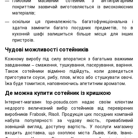
глибокий масивний сотейник з антипригарним
покриттям зазвичай виготовляється із високоякісних
матеріалів;
оскільки ця приналежність багатофункціональна і
здатна замінити багато посудних предметів, то в
кухонній шафі залишиться більше місця для інших
пристроїв.
Чудові можливості сотейників
Кожному виробу під силу впоратися з багатьма важкими
завданнями – смаження, тушкування, пасерування, варіння.
Також сотейники відмінно підійдуть, коли доведеться
приготувати соуси, рибу, плов, м'ясо або стушкувати овочі.
Їжа буде томитися, наповнюючись апетитним ароматом.
Де можна купити сотейник із кришкою
Інтернет-магазин top-posuda.com надає своїм клієнтам
недорого величезний вибір сотейників від перевірених
виробників Frabosk, Risoli. Продукція цих посудних компаній
набула популярності за чудову якість, привабливий
зовнішній вигляд, доступну вартість. У послуги магазину
входить доставка, що охоплює міста Львів, Київ, Івано-