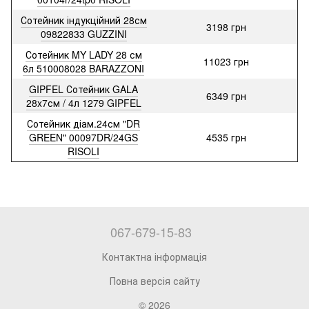
Сотейник індукційний 28см
3198 грн
09822833 GUZZINI
Сотейник MY LADY 28 см
11023 грн
6л 510008028 BARAZZONI
GIPFEL Сотейник GALA
6349 грн
28x7см / 4л 1279 GIPFEL
Сотейник діам.24см "DR
GREEN" 00097DR/24GS
4535 грн
RISOLI
067-679-15-83
Контактна інформація
Повна версія сайту
© 2026