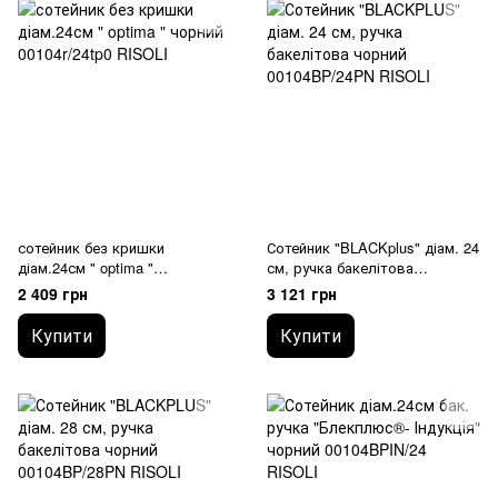
сотейник без кришки
Сотейник "BLACKplus" діам. 24
діам.24см " optima "
см, ручка бакелітова
00104r/24tp0 RISOLI
00104BP/24PN RISOLI
2 409 грн
3 121 грн
Купити
Купити