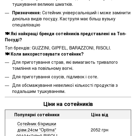
тушкування великих шматків.
Призначення:
Сотейник універсальніший і може замінити
декілька видів посуду. Каструля має більш вузьку
спеціалізацію
🍽️ Які найкращі бренди сотейників представлені на Топ-
Посуді?
Топ брендів: GUZZINI, GIPFEL, BARAZZONI, RISOLI.
🍽️ Коли використовувати сотейник?
Для приготування страв, які вимагають тривалого
томління на повільному вогні.
Для приготування соусів, підливок і соте.
Для обсмажування невеликої кількості продуктів з
подальшим тушкуванням.
Ціни на сотейників
Популярні сотейники
Ціна від
Сотейник б/кришки
діам.24см "Optima"
2052 грн
00104r/24tp0 RISOLI