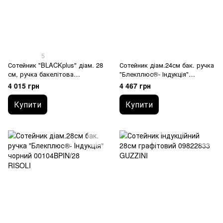
5
Сотейник "BLACKplus" діам. 28
Сотейник діам.24см бак. ручка
см, ручка бакелітова
"Блекплюс®- Індукція"
00104BP/28PN RISOLI
00104BPIN/24 RISOLI
4 015 грн
4 467 грн
Купити
Купити