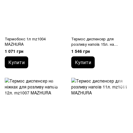
Термобокс 1л mz1004
Термос диспенсер для
MAZHURA
розливу напоїв 15л. на
ножках mz1006 MAZHURA
1 071 грн
1 546 грн
Купити
Купити