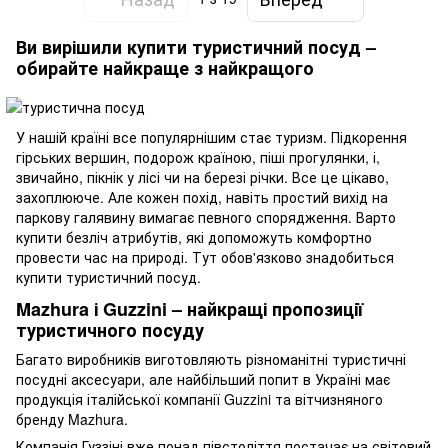
Ви вирішили купити туристичний посуд –
обирайте найкраще з найкращого
У нашій країні все популярнішим стає туризм. Підкорення
гірських вершин, подорож країною, піші прогулянки, і,
звичайно, пікнік у лісі чи на березі річки. Все це цікаво,
захоплююче. Але кожен похід, навіть простий вихід на
паркову галявину вимагає певного спорядження. Варто
купити безліч атрибутів, які допоможуть комфортно
провести час на природі. Тут обов'язково знадобиться
купити туристичний посуд.
Mazhura і Guzzini – найкращі пропозиції
туристичного посуду
Багато виробників виготовляють різноманітні туристичні
посудні аксесуари, але найбільший попит в Україні має
продукція італійської компанії Guzzini та вітчизняного
бренду Mazhura.
Компанія Гуззіні вже понад півстоліття постачає на світовий