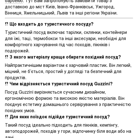
барбекю
. Тут Вам запропонують замовити товар з
доставкою до міст Київ, Івано-Франківськ, Ужгород,
Вінниця, Хмельницький, Львів та інші регіони України.
⁉️ Що входить до туристичного посуду?
Туристичний посуд включає тарілки, склянки, контейнери
для їжі, таці, термобокси та інші аксесуари, необхідні для
комфортного харчування під час походів, пікніків і
подорожей.
⁉️ З якого матеріалу краще обирати похідний посуд?
Найпрактичнішим варіантом є харчовий пластик. Він легкий,
міцний, не б’ється, простий у догляді та безпечний для
продуктів.
⁉️ Чим відрізняється туристичний посуд Guzzini?
Посуд Guzzini вирізняється сучасним дизайном,
ергономічною формою та високою якістю матеріалів. Він
поєднує естетику домашнього сервірування з практичністю
похідних умов.
⁉️ Для яких поїздок підійде туристичний посуд?
Такий посуд ідеально підходить для пікніків, кемпінгу,
автоподорожей, походів у гори, відпочинку біля води або на
дачі.