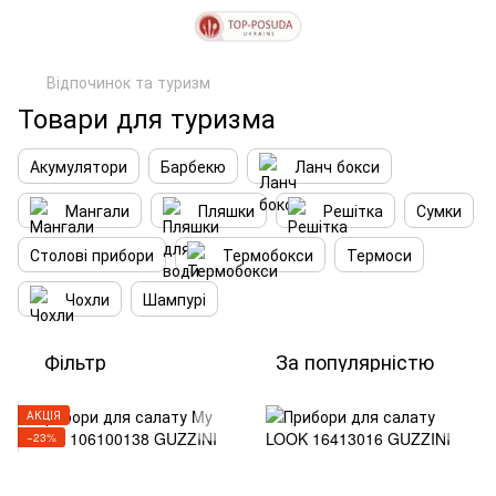
Відпочинок та туризм
Товари для туризма
Акумулятори
Барбекю
Ланч бокси
Мангали
Пляшки
Решітка
Сумки
Столові прибори
Термобокси
Термоси
Чохли
Шампурі
Фільтр
За популярністю
АКЦІЯ
−23%