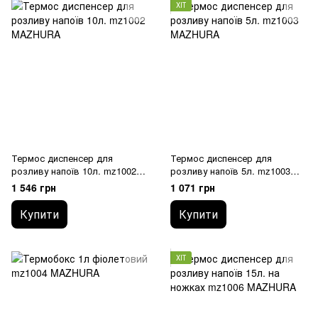
ХІТ
Термос диспенсер для
Термос диспенсер для
розливу напоїв 10л. mz1002
розливу напоїв 5л. mz1003
MAZHURA
MAZHURA
1 546 грн
1 071 грн
Купити
Купити
ХІТ