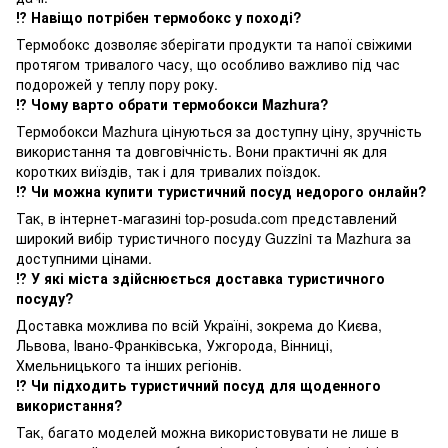
⁉️ Навіщо потрібен термобокс у поході?
Термобокс дозволяє зберігати продукти та напої свіжими
протягом тривалого часу, що особливо важливо під час
подорожей у теплу пору року.
⁉️ Чому варто обрати термобокси Mazhura?
Термобокси Mazhura цінуються за доступну ціну, зручність
використання та довговічність. Вони практичні як для
коротких виїздів, так і для тривалих поїздок.
⁉️ Чи можна купити туристичний посуд недорого онлайн?
Так, в інтернет-магазині top-posuda.com представлений
широкий вибір туристичного посуду Guzzini та Mazhura за
доступними цінами.
⁉️ У які міста здійснюється доставка туристичного
посуду?
Доставка можлива по всій Україні, зокрема до Києва,
Львова, Івано-Франківська, Ужгорода, Вінниці,
Хмельницького та інших регіонів.
⁉️ Чи підходить туристичний посуд для щоденного
використання?
Так, багато моделей можна використовувати не лише в