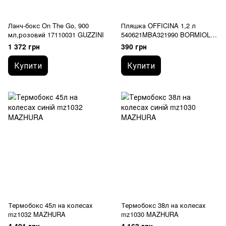
Ланч-бокс On The Go, 900
Пляшка OFFICINA 1,2 л
мл,розовий 17110031 GUZZINI
540621MBA321990 BORMIOLI
ROCCO
1 372 грн
390 грн
Купити
Купити
Термобокс 45л на колесах
Термобокс 38л на колесах
mz1032 MAZHURA
mz1030 MAZHURA