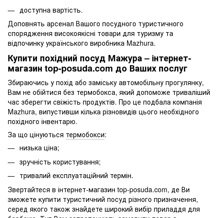
доступна вартість.
Доповнять арсенал Вашого посудного туристичного
спорядження високоякісні товари для туризму та
відпочинку українського виробника Mazhura.
Купити похідний посуд Мажура – інтернет-
магазин top-posuda.com до Ваших послуг
Збираючись у похід або заміську автомобільну прогулянку,
Вам не обійтися без термобокса, який допоможе триваліший
час зберегти свіжість продуктів. Про це подбала компанія
Mazhura, випустивши кілька різновидів цього необхідного
похідного інвентарю.
За що цінуються
термобокси
:
низька ціна;
зручність користування;
тривалий експлуатаційний термін.
Звертайтеся в інтернет-магазин top-posuda.com, де Ви
зможете купити туристичний посуд різного призначення,
серед якого також знайдете широкий вибір приладдя для