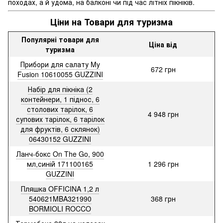
походах, а й удома, на балконі чи під час літніх пікніків.
Ціни на Товари для туризма
Популярні товари для
Ціна від
туризма
Прибори для салату My
672 грн
Fusion 10610055 GUZZINI
Набір для пікніка (2
контейнери, 1 піднос, 6
столових тарілок, 6
4 948 грн
супових тарілок, 6 тарілок
для фруктів, 6 склянок)
06430152 GUZZINI
Ланч-бокс On The Go, 900
мл,синій 171100165
1 296 грн
GUZZINI
Пляшка OFFICINA 1,2 л
540621MBA321990
368 грн
BORMIOLI ROCCO