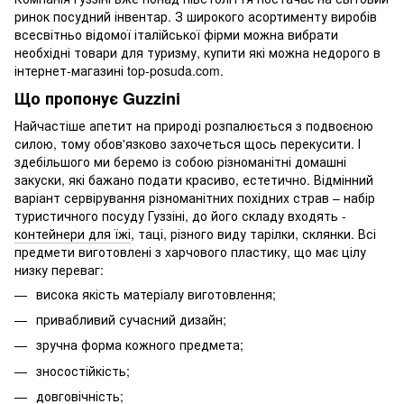
ринок посудний інвентар. З широкого асортименту виробів
всесвітньо відомої італійської фірми можна вибрати
необхідні товари для туризму, купити які можна недорого в
інтернет-магазині top-posuda.com.
Що пропонує Guzzini
Найчастіше апетит на природі розпалюється з подвоєною
силою, тому обов'язково захочеться щось перекусити. І
здебільшого ми беремо із собою різноманітні домашні
закуски, які бажано подати красиво, естетично. Відмінний
варіант сервірування різноманітних похідних страв – набір
туристичного посуду Гуззіні, до його складу входять -
контейнери для їжі
, таці, різного виду тарілки, склянки. Всі
предмети виготовлені з харчового пластику, що має цілу
низку переваг:
висока якість матеріалу виготовлення;
привабливий сучасний дизайн;
зручна форма кожного предмета;
зносостійкість;
довговічність;