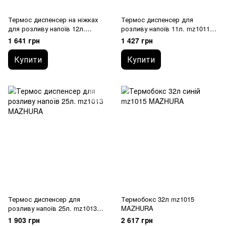
Термос диспенсер на ніжках
Термос диспенсер для
для розливу напоїв 12л.
розливу напоїв 11л. mz1011
mz1007 MAZHURA
MAZHURA
1 641 грн
1 427 грн
Купити
Купити
Термос диспенсер для
Термобокс 32л mz1015
розливу напоїв 25л. mz1013
MAZHURA
MAZHURA
1 903 грн
2 617 грн