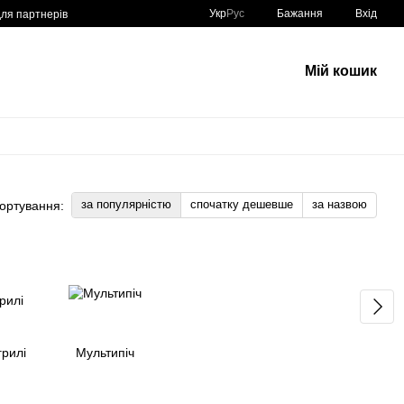
Укр
Рус
Бажання
Вхід
для партнерів
Мій кошик
за популярністю
спочатку дешевше
за назвою
ортування:
грилі
Мультипіч