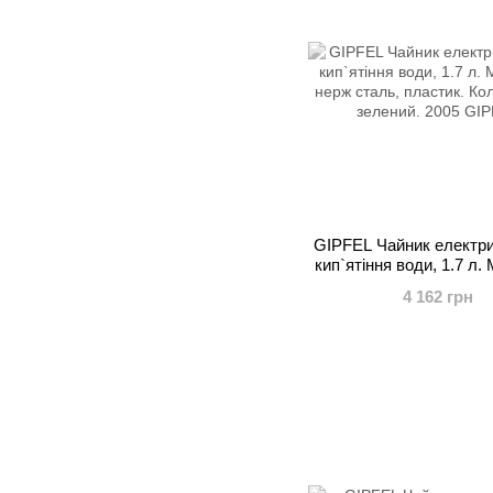
GIPFEL Чайник електр
кип`ятіння води, 1.7 л.
нерж сталь, пластик
4 162 грн
обідка: зелений. 200