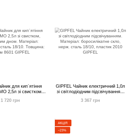
йник для кип`ятіння
GIPFEL Чайник електричний 1,0л
O 2,5л зі свистком,
зі світлодіодним підсвічуванням.
ним дном. Матеріал:
Матеріал: боросилікатне скло,
1 720 грн
3 367 грн
сталь 18/10. Товщина:
нерж. сталь 18/10, пластик 2010
м 8601 GIPFEL
GIPFEL
АКЦІЯ
−23%