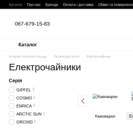
Перейти до основного контенту
Каталог
Про нас
Бренди
Оплата і доставка
Обмін та поверненн
067-679-15-83
Каталог
Інтернет-магазин посуду
Техніка для кухні
Електрочайники
Електрочайники
Серія
3
GIPFEL
1
COSMO
2
ENRICA
1
ARCTIC SUN
Кавоварки
Е
1
ORCHID