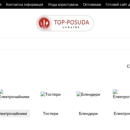
я
Контактна інформація
Угода користувача
Оптовикам
Готовий сайт 
С
лектрочайники
Тостери
Блендери
Електро