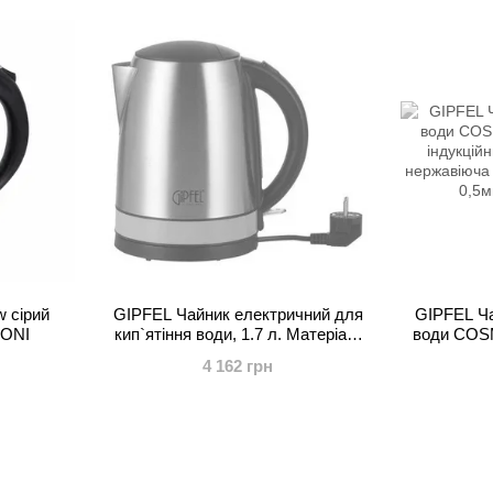
 сірий
GIPFEL Чайник електричний для
GIPFEL Ча
ZONI
кип`ятіння води, 1.7 л. Матеріал:
води COSM
нерж сталь, пластик. Колір
індукцій
4 162 грн
обідка: синій 2006 GIPFEL
нержавіюча 
0,5м