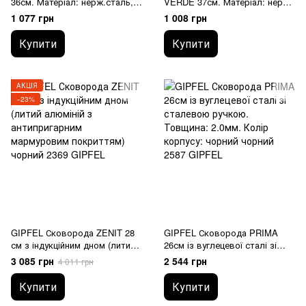
36см. Матеріал: нерж.сталь,
VERDE 37см. Матеріал: нерж.
дерево 2196 GIPFEL
2246 GIPFEL
1 077 грн
1 008 грн
Купити
Купити
АКЦІЯ
−23%
GIPFEL Сковорода ZENIT 28
GIPFEL Сковорода PRIMA
см з індукційним дном (литий
26см із вуглецевої сталі зі
алюміній з антипригарним
сталевою ручкою. Товщина:
3 085 грн
2 544 грн
4 011 грн
мармуровим покриттям) 2369
2.0мм. Колір корпусу: чорний
GIPFEL
2587 GIPFEL
Купити
Купити