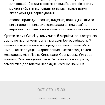
для спецій. З величезної пропозиції цього різновиду
можна вибрати відповідні за всіма параметрами
аксесуари для сервірування;
столові прилади – ложки, виделки, ножі. Для їхнього
виготовлення використовувалася антикорозійна
нержавіюча сталь з найвищими якісними показниками.
Купити посуд Gipfel, у тому числі й
марміти
, за доступною
вартістю пропонує інтернет-магазин top-posuda.com. У
нашому інтернет-магазині представлено повний обсяг
німецької продукції. Скориставшись каталогом, кожен
мешканець міст Львів, Київ, Івано-Франківськ, Ужгород,
Вінниця, Хмельницький - всієї України може вибрати,
замовити з доставкою необхідне кухонне начиння.
067-679-15-83
Контактна інформація