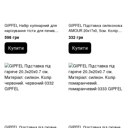
GIPFEL Набір кулінарний для
GIPFEL Підставка силіконова
нарізування тіста для печива
AMOUR 20х17х0, 5см. Колір
із 5 форм різного розміру.
червоний 0296 GIPFEL
598 грн
332 грн
Матеріал: нерж. сталь,
пластик 0366 GIPFEL
Купити
Купити
GIPFEL Підставка під гаряче
GIPFEL Підставка під гаряче