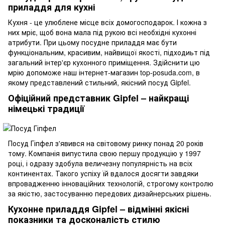
приладдя для кухні
Кухня - це улюблене місце всіх домогосподарок. І кожна з
них мріє, щоб вона мала під рукою всі необхідні кухонні
атрибути. При цьому посудне приладдя має бути
функціональним, красивим, найвищої якості, підходиьт під
загальний інтер'єр кухонного приміщення. Здійснити цю
мрію допоможе наш інтернет-магазин top-posuda.com, в
якому представлений стильний, якісний посуд Gipfel.
Офіційний представник Gipfel – найкращі
німецькі традиції
Посуд Гіпфел з'явився на світовому ринку понад 20 років
тому. Компанія випустила свою першу продукцію у 1997
році, і одразу здобула величезну популярність на всіх
континентах. Такого успіху їй вдалося досягти завдяки
впровадженню інноваційних технологій, строгому контролю
за якістю, застосуванню передових дизайнерських рішень.
Кухонне приладдя Gipfel – відмінні якісні
показники та досконалість стилю