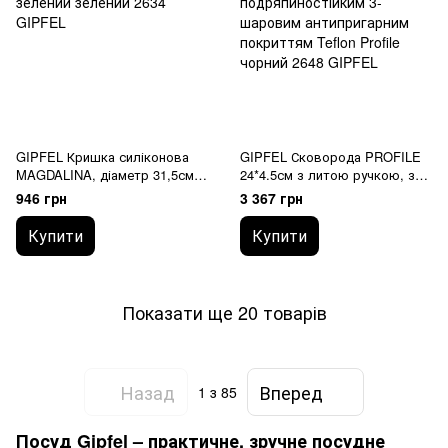
GIPFEL Кришка силіконова
GIPFEL Сковорода PROFILE
MAGDALINA, діаметр 31,5см.
24*4.5см з литою ручкою, з
Колір зелений 2634 GIPFEL
преміальним
946 грн
3 367 грн
подряпиностійким 3-шаровим
антипригарним покриттям
Купити
Купити
Teflon Profile, з інду 2648
GIPFEL
Показати ще 20 товарів
Назад
Вперед
1
з 85
Посуд Gipfel – практичне, зручне посудне