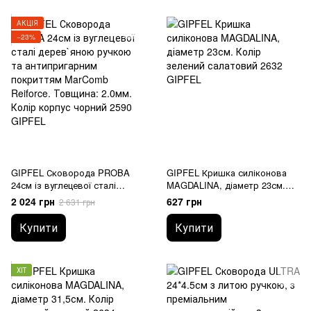
АКЦІЯ
−23%
GIPFEL Сковорода PROBA
GIPFEL Кришка силіконова
24см із вуглецевої сталі
MAGDALINA, діаметр 23см.
дерев`яною ручкою та
Колір зелений 2632 GIPFEL
2 024 грн
627 грн
2 631 грн
антипригарним покриттям
MarComb Reiforce. Товщина:
Купити
Купити
2.0мм. Колір корпус 2590
GIPFEL
ХІТ