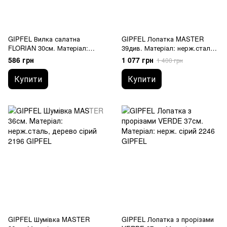
GIPFEL Вилка салатна
GIPFEL Лопатка MASTER
FLORIAN 30см. Матеріал:
39див. Матеріал: нерж.сталь,
нерж.сталь, дерево (акація)
дерево 2195 GIPFEL
586 грн
1 077 грн
1 400 грн
2194 GIPFEL
Купити
Купити
GIPFEL Шумівка MASTER
GIPFEL Лопатка з прорізами