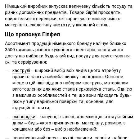
Німецький виробник випускає величезну кількість посуду та
різних допоміжних предметів. Товари Gipfel проходять
найретельніші перевірки, які гарантують високу якість
матеріалів, екологічну чистоту, унікальний стиль.
Що пропонує Гіпфел
Асортимент продукції німецького бренду налічує близько
3500 одиниць різного кухонного інвентарю, серед якого
доступно вибрати будь-який вид посуду для приготування
їжі та сервірування:
каструлі
– широкий вибір всіх видів цього атрибуту
вразить навіть найвибагливішу господиню. Основне
місце в цій ніші віддано наборам каструль, матеріалом
виготовлення для яких стала нержавіюча сталь. Однією
з важливих особливостей є те, що вони підходять будь-
якому типу варильної поверхні та, основне, для
індукційної плити;
сковорідки
– чавунні, сталеві, для млинців, з індукційним
дном – будь-якого призначення, матеріалу, розміру, з
кришками або без – вибір необмежений;
сервірувальний посуд - кухлі, склянки, сервізи, набори