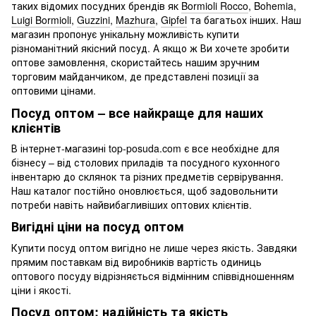
таких відомих посудних брендів як
Bormioli Rocco
, Bohemia,
Luigi Bormioli
,
Guzzini
,
Mazhura
,
Gipfel
та багатьох інших. Наш
магазин пропонує унікальну можливість купити
різноманітний якісний посуд. А якщо ж Ви хочете зробити
оптове замовлення, скористайтесь нашим зручним
торговим майданчиком, де представлені позиції за
оптовими цінами.
Посуд оптом – все найкраще для наших
клієнтів
В інтернет-магазині top-posuda.com є все необхідне для
бізнесу – від столових приладів та посудного кухонного
інвентарю до склянок та різних предметів сервірування.
Наш каталог постійно оновлюється, щоб задовольнити
потреби навіть найвибагливіших оптових клієнтів.
Вигідні ціни на посуд оптом
Купити посуд оптом вигідно не лише через якість. Завдяки
прямим поставкам від виробників вартість одиниць
оптового посуду відрізняється відмінним співвідношенням
ціни і якості.
Посуд оптом: надійність та якість