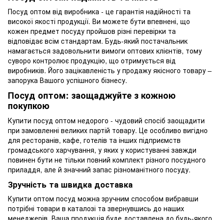
Посуд оптом від виробника - це гарантія надійності та
високої якості продукції. Ви можете бути впевнені, що
кожен предмет посуду пройшов різні перевірки та
відповідає всім стандартам. Будь-який постачальник
намагається задовольнити вимоги оптових клієнтів, тому
суворо контролює продукцію, що отримується від
виробників. Його зацікавленість у продажу якісного товару –
запорука Вашого успішного бізнесу.
Посуд оптом: заощаджуйте з кожною
покупкою
Купити посуд оптом недорого - чудовий спосіб заощадити
при замовленні великих партій товару. Це особливо вигідно
для ресторанів, кафе, готелів та інших підприємств
громадського харчування, у яких у користуванні завжди
повинен бути не тільки повний комплект різного посудного
приладдя, але й значний запас різноманітного посуду.
Зручність та швидка доставка
Купити оптом посуд можна зручним способом вибравши
потрібні товари в каталозі та звернувшись до наших
менеджерів. Ваша продукція буде доставлена до будь-якого