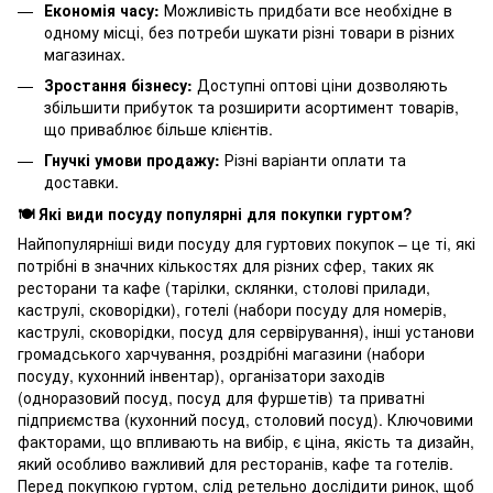
Економія часу:
Можливість придбати все необхідне в
одному місці, без потреби шукати різні товари в різних
магазинах.
Зростання бізнесу:
Доступні оптові ціни дозволяють
збільшити прибуток та розширити асортимент товарів,
що приваблює більше клієнтів.
Гнучкі умови продажу:
Різні варіанти оплати та
доставки.
🍽️ Які види посуду популярні для покупки гуртом?
Найпопулярніші види посуду для гуртових покупок – це ті, які
потрібні в значних кількостях для різних сфер, таких як
ресторани та кафе (тарілки, склянки, столові прилади,
каструлі, сковорідки), готелі (набори посуду для номерів,
каструлі, сковорідки, посуд для сервірування), інші установи
громадського харчування, роздрібні магазини (набори
посуду, кухонний інвентар), організатори заходів
(одноразовий посуд, посуд для фуршетів) та приватні
підприємства (кухонний посуд, столовий посуд). Ключовими
факторами, що впливають на вибір, є ціна, якість та дизайн,
який особливо важливий для ресторанів, кафе та готелів.
Перед покупкою гуртом, слід ретельно дослідити ринок, щоб