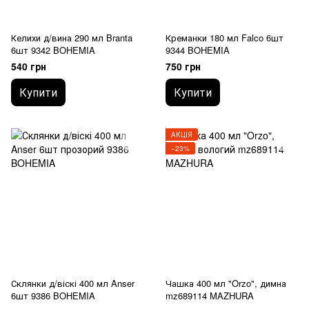
Келихи д/вина 290 мл Branta
Креманки 180 мл Falco 6шт
6шт 9342 BOHEMIA
9344 BOHEMIA
540 грн
750 грн
Купити
Купити
АКЦІЯ
−23%
Склянки д/віскі 400 мл Anser
Чашка 400 мл "Orzo", димна
6шт 9386 BOHEMIA
mz689114 MAZHURA