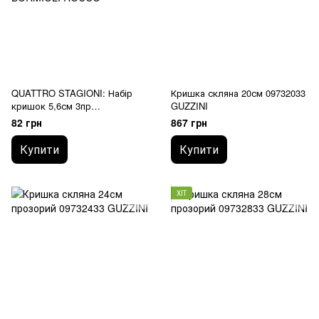
QUATTRO STAGIONI: Набір
Кришка скляна 20см 09732033
кришок 5,6см 3пр
GUZZINI
895051ST5021990 BORMIOLI
82 грн
867 грн
ROCCO
Купити
Купити
ХІТ