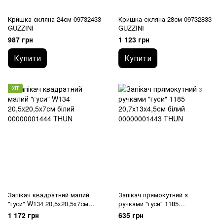
Кришка скляна 24см 09732433
Кришка скляна 28см 09732833
GUZZINI
GUZZINI
987 грн
1 123 грн
Купити
Купити
ХІТ
Запікач квадратний малий
Запікач прямокутний з
"гуси" W134 20,5x20,5x7см
ручками "гуси" 1185
00000001444 THUN
20,7x13x4,5см 00000001443
1 172 грн
635 грн