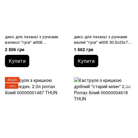
деко для лазаньї з ручками
деко для лазаньї з ручками
великої "гуси" w008
малий "гуси" w005 30,5x23x7см
39,5x29x7см 00000001436
00000001435 THUN
2 506 грн
1 662 грн
THUN
Купити
Купити
АКЦІЯ
−15%