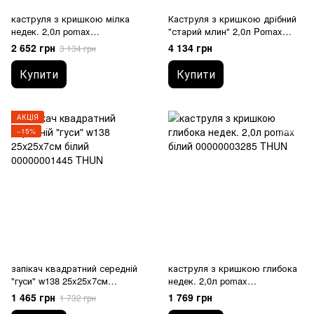
каструля з кришкою мілка
Каструля з кришкою дрібний
недек. 2,0л pomax
"старий млин" 2,0л Pomax
00000001487 THUN
00000004618 THUN
2 652 грн
4 134 грн
3 134 грн
Купити
Купити
АКЦІЯ
−15%
запікач квадратний середній
каструля з кришкою глибока
"гуси" w138 25x25x7см
недек. 2,0л pomax
00000001445 THUN
00000003285 THUN
1 465 грн
1 769 грн
1 732 грн