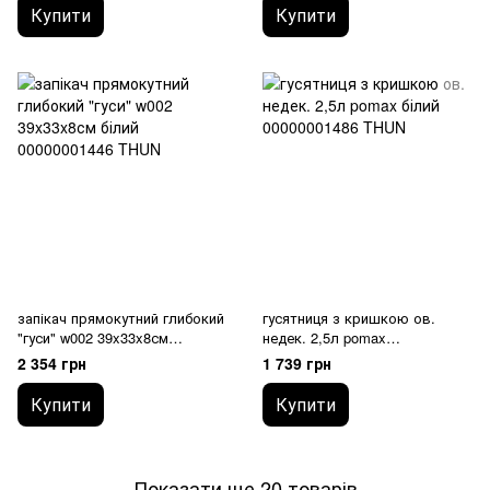
Купити
Купити
запікач прямокутний глибокий
гусятниця з кришкою ов.
"гуси" w002 39x33x8см
недек. 2,5л pomax
00000001446 THUN
00000001486 THUN
2 354 грн
1 739 грн
Купити
Купити
Показати ще 20 товарів