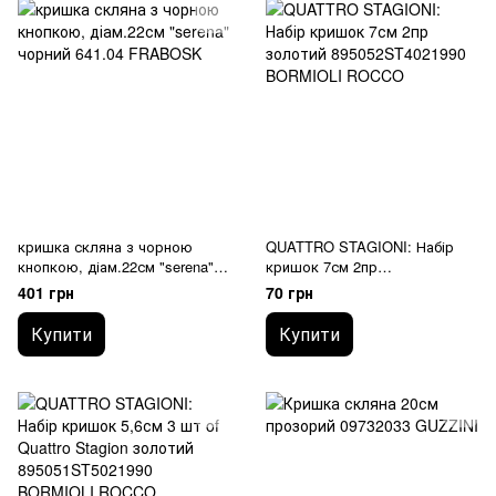
кришка скляна з чорною
QUATTRO STAGIONI: Набір
кнопкою, діам.22см "serena"
кришок 7см 2пр
641.04 FRABOSK
895052ST4021990 BORMIOLI
401 грн
70 грн
ROCCO
Купити
Купити