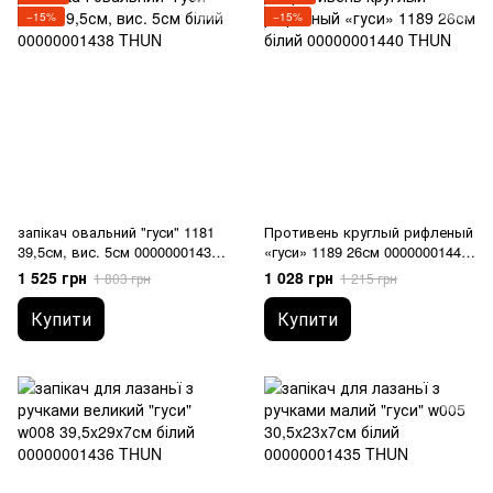
−15%
−15%
запікач овальний "гуси" 1181
Противень круглый рифленый
39,5см, вис. 5см 00000001438
«гуси» 1189 26см 00000001440
THUN
THUN
1 525 грн
1 028 грн
1 803 грн
1 215 грн
Купити
Купити