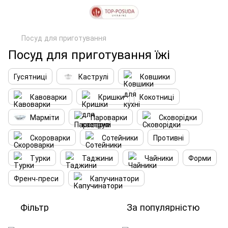
Посуд для приготування
Посуд для приготування їжі
Гусятниці
Каструлі
Ковшики
Кавоварки
Кришки
Кокотниці
Марміти
Пароварки
Сковорідки
Скороварки
Сотейники
Противні
Турки
Таджини
Чайники
Форми
Френч-преси
Капучинатори
Фільтр
За популярністю