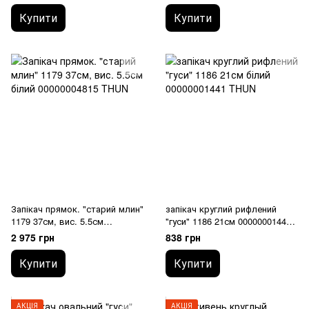
THUN
Купити
Купити
Запікач прямок. "старий млин"
запікач круглий рифлений
1179 37см, вис. 5.5см
"гуси" 1186 21см 00000001441
00000004815 THUN
THUN
2 975 грн
838 грн
Купити
Купити
АКЦІЯ
АКЦІЯ