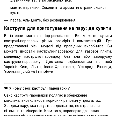
дієтичними та легко засвоюються;
манти, вареники. Соковиті та ароматні страви східної
кухні;
паста. Аль-денте, без розварювання.
Каструля для приготування на пару: де купити
В інтернет-магазині top-posuda.com Ви можете купити
каструлі-пароварки різних розмірів і комплектацій. Тут
представлені різні моделі від провідних виробників. Ви
можете вибрати каструлю-пароварку для газової плити,
маленьку каструлю-пароварку без дна або двоярусну
каструлю-пароварку. Доставка здійснюється по всій
Україні: Київ, Львів, Івано-Франківськ, Ужгород, Вінниця,
Хмельницький та інші міста.
🍽️ У чому сенс каструлі пароварки?
Сенс каструлі-пароварки полягає в збереженні
максимальної кількості корисних речовин у продуктах.
Завдяки пару, їжа готується делікатно, не втрачаючи
вітамінів та мінералів. Крім того, пароварка дозволяє
готувати різні продукти одночасно, не змішуючи їхні смаки.