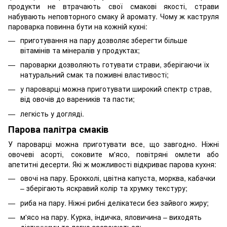
продукти не втрачають свої смакові якості, страви
набувають неповторного смаку й аромату. Чому ж каструля
пароварка повинна бути на кожній кухні:
приготування на пару дозволяє зберегти більше
вітамінів та мінералів у продуктах;
пароварки дозволяють готувати страви, зберігаючи їх
натуральний смак та поживні властивості;
у пароварці можна приготувати широкий спектр страв,
від овочів до вареників та пасти;
легкість у догляді.
Парова палітра смаків
У пароварці можна приготувати все, що завгодно. Ніжні
овочеві асорті, соковите м'ясо, повітряні омлети або
апетитні десерти. Які ж можливості відкриває парова кухня:
овочі на пару. Брокколі, цвітна капуста, морква, кабачки
– зберігають яскравий колір та хрумку текстуру;
риба на пару. Ніжні рибні делікатеси без зайвого жиру;
м'ясо на пару. Курка, індичка, яловичина – виходять