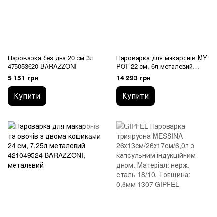
Пароварка без дна 20 см 3л
Пароварка для макаронів MY
475053620 BARAZZONI
POT 22 см, 6л металевий
160049022 BARAZZONI
5 151 грн
14 293 грн
Купити
Купити