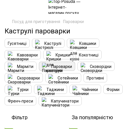
Посуд для приготування
Пароварки
Каструлі пароварки
Гусятниці
Каструлі
Ковшики
Кавоварки
Кришки
Кокотниці
Марміти
Пароварки
Сковорідки
Скороварки
Сотейники
Противні
Турки
Таджини
Чайники
Форми
Френч-преси
Капучинатори
Фільтр
За популярністю