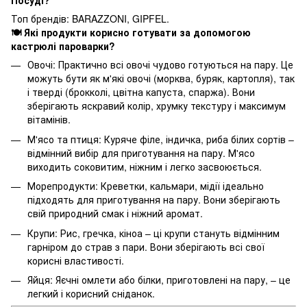
Посуді?
Топ брендів: BARAZZONI, GIPFEL.
🍽️ Які продукти корисно готувати за допомогою
кастрюлі пароварки?
Овочі: Практично всі овочі чудово готуються на пару. Це
можуть бути як м'які овочі (морква, буряк, картопля), так
і тверді (брокколі, цвітна капуста, спаржа). Вони
зберігають яскравий колір, хрумку текстуру і максимум
вітамінів.
М'ясо та птиця: Куряче філе, індичка, риба білих сортів –
відмінний вибір для приготування на пару. М'ясо
виходить соковитим, ніжним і легко засвоюється.
Морепродукти: Креветки, кальмари, мідії ідеально
підходять для приготування на пару. Вони зберігають
свій природний смак і ніжний аромат.
Крупи: Рис, гречка, кіноа – ці крупи стануть відмінним
гарніром до страв з пари. Вони зберігають всі свої
корисні властивості.
Яйця: Яєчні омлети або білки, приготовлені на пару, – це
легкий і корисний сніданок.