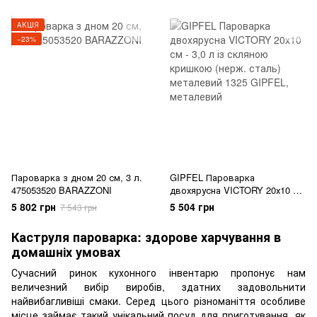
АКЦІЯ
−23%
Пароварка з дном 20 см, 3 л.
GIPFEL Пароварка
475053520 BARAZZONI
двохярусна VICTORY 20х10 см
- 3,0 л із скляною кришкою
5 802 грн
5 504 грн
7 543 грн
(нерж. сталь) металевий 1325
GIPFEL
Каструля пароварка: здорове харчування в
домашніх умовах
Сучасний ринок кухонного інвентарю пропонує нам
величезний вибір виробів, здатних задовольнити
найвибагливіші смаки. Серед цього різноманіття особливе
місце займає такий унікальний
посуд для приготування
, як