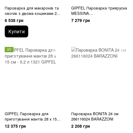
Пароварка для макаронів та
GIPFEL Пароварка триярусна
овочів з двома кошиками 24
MESSINA
см, 7,25л металевий
26х13см/26х17см/6,0л з
6 538 грн
7 279 грн
421049524 BARAZZONI
капсульним індукційним дном.
Матеріал: нерж. сталь 18/10.
Купити
Товщина: 0,6мм 1307 GIPFEL
ХІТ
GIPFEL Пароварка для
Пароварка BONITA 24 см
приготування мантів 28 х 15
266116024 BARAZZONI
см - 9,2 л 1321 GIPFEL
12 375 грн
2 208 грн