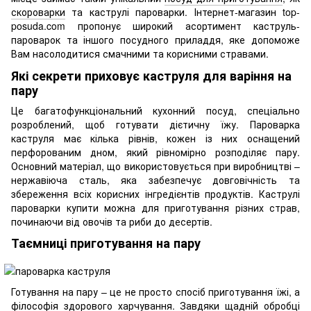
скороварки
та каструлі пароварки. Інтернет-магазин top-
posuda.com пропонує широкий асортимент каструль-
пароварок та іншого посудного приладдя, яке допоможе
Вам насолодитися смачними та корисними стравами.
Які секрети приховує каструля для варіння на
пару
Це багатофункціональний кухонний посуд, спеціально
розроблений, щоб готувати дієтичну їжу. Пароварка
каструля має кілька рівнів, кожен із них оснащений
перфорованим дном, який рівномірно розподіляє пару.
Основний матеріал, що використовується при виробництві –
нержавіюча сталь, яка забезпечує довговічність та
збереження всіх корисних інгредієнтів продуктів. Каструлі
пароварки купити можна для приготування різних страв,
починаючи від овочів та риби до десертів.
Таємниці приготування на пару
Готування на пару – це не просто спосіб приготування їжі, а
філософія здорового харчування. Завдяки щадній обробці