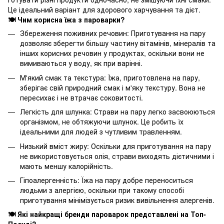
Це ідеальний варіант для здорового харчування та дієт.
🍽️ Чим корисна їжа з пароварки?
Збереження поживних речовин: Приготування на пару
дозволяє зберегти більшу частину вітамінів, мінералів та
інших корисних речовин у продуктах, оскільки вони не
вимиваються у воду, як при варінні.
М'який смак та текстура: Їжа, приготовлена на пару,
зберігає свій природний смак і м'яку текстуру. Вона не
пересихає і не втрачає соковитості.
Легкість для шлунка: Страви на пару легко засвоюються
організмом, не обтяжуючи шлунок. Це робить їх
ідеальними для людей з чутливим травленням.
Низький вміст жиру: Оскільки для приготування на пару
не використовується олія, страви виходять дієтичними і
мають меншу калорійність.
Гіпоалергенність: Їжа на пару добре переноситься
людьми з алергією, оскільки при такому способі
приготування мінімізується ризик вивільнення алергенів.
🍽️ Які найкращі бренди пароварок представлені на Топ-