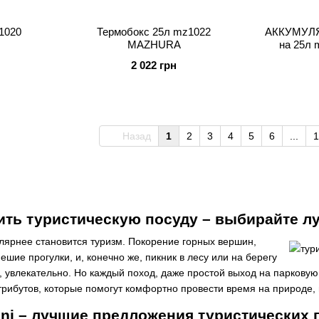
1020
Термобокс 25л mz1022
АККУМУЛЯ
MAZHURA
на 25л
2 022 грн
Назад
1
2
3
4
5
6
...
1
ть туристическую посуду – выбирайте л
лярнее становится туризм. Покорение горных вершин,
ешие прогулки, и, конечно же, пикник в лесу или на берегу
о, увлекательно. Но каждый поход, даже простой выход на паркову
рибутов, которые помогут комфортно провести время на природе, 
ini – лучшие предложения туристических