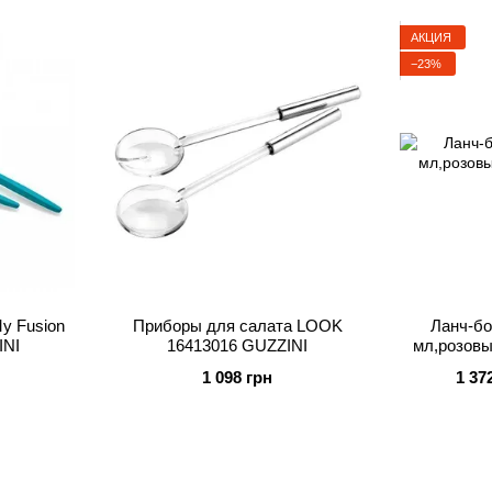
АКЦИЯ
−23%
y Fusion
Приборы для салата LOOK
Ланч-бо
INI
16413016 GUZZINI
мл,розовы
1 098 грн
1 37