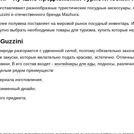
зготавливают разнообразные туристические посудные аксессуары, 
zzini и отечественного бренда Mazhura.
лее полувека поставляет на мировой рынок посудный инвентарь. 
пно выбрать необходимые товары для туризма, купить которые не
Guzzini
ироде разгорается с удвоенной силой, поэтому обязательно захочет
закуски, которые желательно подать красиво, эстетично. Отличны
зини, В его состав входят -
контейнеры для еды,
подносы, различно
целым рядом преимуществ:
ериала изготовления;
ременный дизайн;
го предмета;