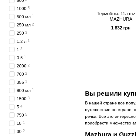
500
5
1000
Термобокс 11л mz
1
500 мл
MAZHURA
2
250 мл
1 832 грн
3
250
1
1.2 л
3
1
1
0.5
2
2000
2
700
1
355
1
900 мл
Вы решили купи
3
1500
В нашей стране все попу
4
5
путешествие по стране, п
5
750
речки. Все это интересн
1
приобрести множество ат
18
2
30
Mazhura и Guzz