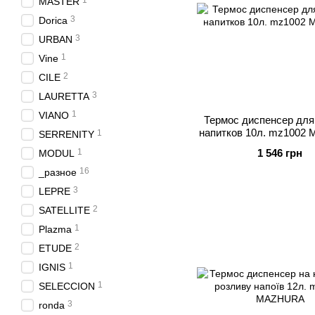
1
MASTER
3
Dorica
3
URBAN
1
Vine
2
CILE
3
LAURETTA
1
VIANO
Термос диспенсер для
напитков 10л. mz1002
1
SERRENITY
1
1 546 грн
MODUL
16
_разное
3
LEPRE
2
SATELLITE
1
Plazma
2
ETUDE
1
IGNIS
1
SELECCION
3
ronda