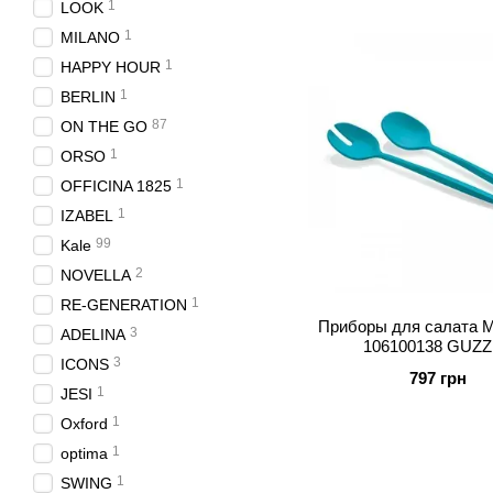
1
LOOK
1
MILANO
1
HAPPY HOUR
1
BERLIN
87
ON THE GO
1
ORSO
1
OFFICINA 1825
1
IZABEL
99
Kale
2
NOVELLA
1
RE-GENERATION
Приборы для салата M
3
ADELINA
106100138 GUZZ
3
ICONS
797 грн
1
JESI
1
Oxford
1
optima
1
SWING