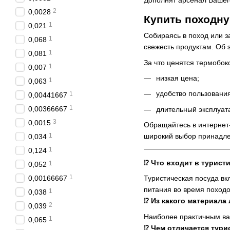
Дополнят арсенал Вашего
2
0,0028
Купить походну
1
0,021
Собираясь в поход или з
1
0,068
свежесть продуктам. Об 
1
0,081
За что ценятся
термобок
1
0,007
низкая цена;
1
0,063
удобство пользования
1
0,00441667
1
0,00366667
длительный эксплуат
3
0,0015
Обращайтесь в интернет-
1
широкий выбор принадл
0,034
1
0,124
⁉️ Что входит в турис
1
0,052
1
0,00166667
Туристическая посуда вк
питания во время походо
1
0,038
⁉️ Из какого материал
2
0,039
Наиболее практичным вар
1
0,065
⁉️ Чем отличается тури