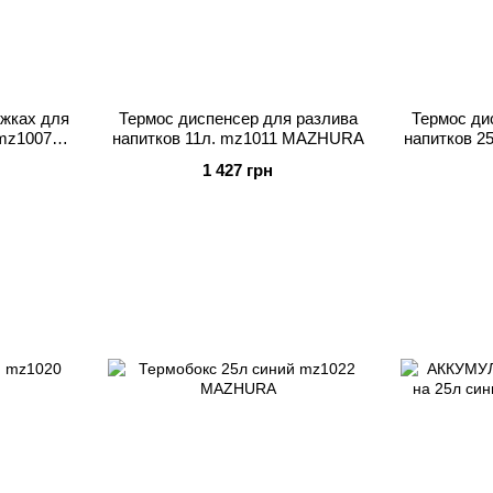
іжках для
Термос диспенсер для разлива
Термос ди
 mz1007
напитков 11л. mz1011 MAZHURA
напитков 
1 427 грн