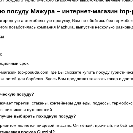
 посудного туристического снаряжения высококачественные товар
ю посуду Мажура – интернет-магазин top
агородную автомобильную прогулку, Вам не обойтись без термобо
этом позаботилась компания Mazhura, выпустив несколько разнови
сы
;
ационный срок.
магазин top-posuda.com, где Вы сможете купить посуду туристичес
ежностей для
барбекю
. Здесь Вам предложат заказать товар с дост
тическую посуду?
лючает тарелки, стаканы, контейнеры для еды, подносы, термобок
в, пикников и путешествий.
а лучше выбирать походную посуду?
иантом является пищевой пластик. Он лёгкий, прочный, не бьётся,
стическая посуда Guzzini?