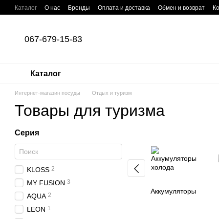
Перейти к основному контенту
Каталог
О нас
Бренды
Оплата и доставка
Обмен и возврат
К
067-679-15-83
Каталог
Интернет-магазин посуды
Отдых и туризм
Товары для туризма
Серия
2
KLOSS
3
MY FUSION
Аккумуляторы
2
AQUA
1
LEON