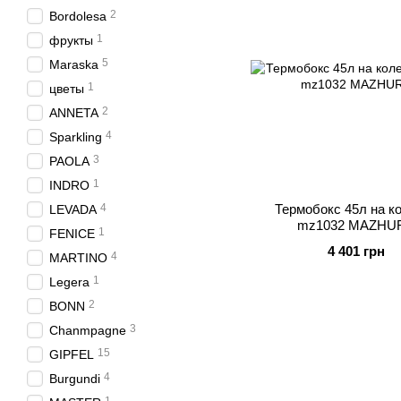
2
Bordolesa
1
фрукты
5
Maraska
1
цветы
2
ANNETA
4
Sparkling
3
PAOLA
1
INDRO
4
Термобокс 45л на к
LEVADA
mz1032 MAZHU
1
FENICE
4 401 грн
4
MARTINO
1
Legera
2
BONN
3
Chanmpagne
15
GIPFEL
4
Burgundi