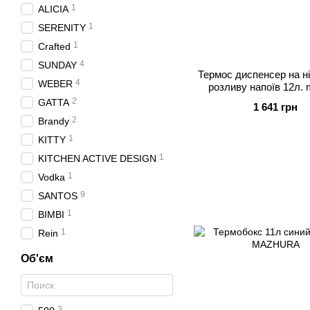
1
ALICIA
1
SERENITY
1
Crafted
4
SUNDAY
Термос диспенсер на н
4
WEBER
розливу напоїв 12л.
MAZHURA
2
GATTA
1 641 грн
2
Brandy
1
KITTY
1
KITCHEN ACTIVE DESIGN
1
Vodka
9
SANTOS
1
BIMBI
1
Rein
Об'єм
3