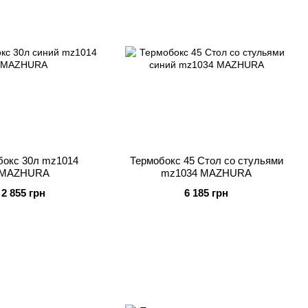
бокс 30л mz1014
Термобокс 45 Стол со стульями
MAZHURA
mz1034 MAZHURA
2 855 грн
6 185 грн