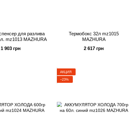
спенсер для разлива
Термобокс 32л mz1015
25л. mz1013 MAZHURA
MAZHURA
1 903 грн
2 617 грн
АКЦИЯ
−23%