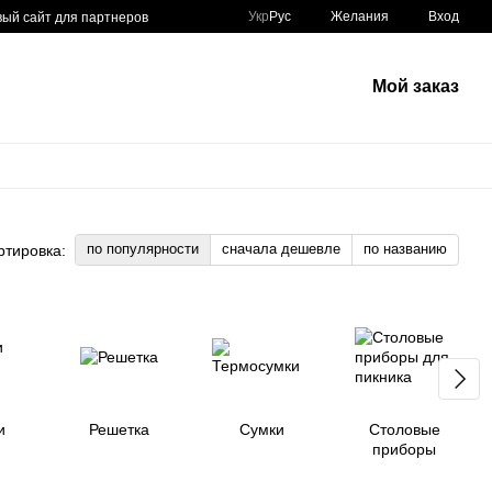
Укр
Рус
Желания
Вход
вый сайт для партнеров
Мой заказ
по популярности
сначала дешевле
по названию
ртировка:
и
Решетка
Сумки
Столовые
приборы