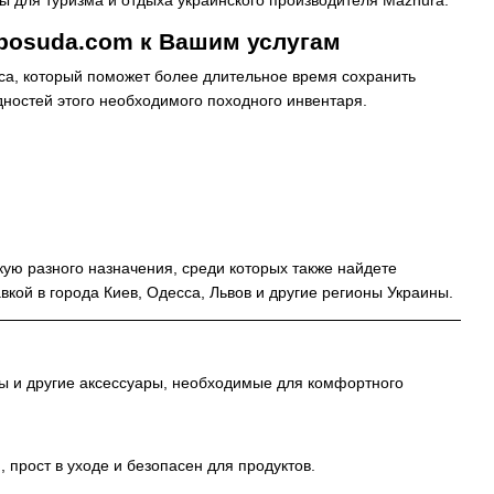
ы для туризма и отдыха украинского производителя Mazhura.
-posuda.com к Вашим услугам
кса, который поможет более длительное время сохранить
дностей этого необходимого походного инвентаря.
кую разного назначения, среди которых также найдете
авкой в города Киев, Одесса, Львов и другие регионы Украины.
сы и другие аксессуары, необходимые для комфортного
 прост в уходе и безопасен для продуктов.