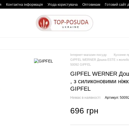
я
Контактна інформація
Угода користувача
Оптовикам
Готовий сайт 
Інтернет-магазин посуду
Кухонне п
GIPFEL WERNER Дошка ESTE з жолобом д
50092 GIPFEL
GIPFEL WERNER Дошк
, з силиконовими ніж
GIPFEL
Немає в наявності
Артикул: 5009
696 грн