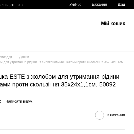
Укр
Рус
Бажання
Вхід
для партнерів
Мій кошик
риладдя
Дошки
ля утримання рідини , з силиконовими ніжками проти скользіння 35х24х1,1см.
а ESTE з жолобом для утримання рідини
ками проти скользіння 35х24х1,1см. 50092
2
Написати відгук
В бажання