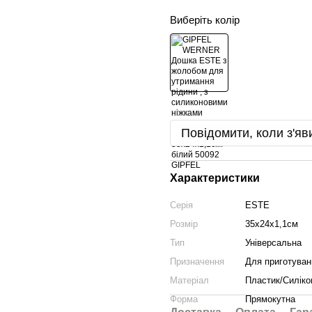
Виберіть колір
Повідомити, коли з'яв
Характеристики
Серія
ESTE
Розмір
35х24х1,1см
Тип
Універсальна
Призначення
Для приготуван
Матеріал
Пластик/Силіко
Форма
Прямокутна