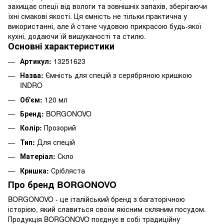
захищає спеції від вологи та зовнішніх запахів, зберігаючи
їхні смакові якості. Ця ємність не тільки практична у
використанні, але й стане чудовою прикрасою будь-якої
кухні, додаючи їй вишуканості та стилю.
Основні характеристики
Артикул:
13251623
Назва:
Ємність для спецій з серябряною кришкою
INDRO
Об'єм:
120 мл
Бренд:
BORGONOVO
Колір:
Прозорий
Тип:
Для спецій
Матеріал:
Скло
Кришка:
Срібляста
Про бренд BORGONOVO
BORGONOVO - це італійський бренд з багаторічною
історією, який славиться своїм якісним скляним посудом.
Продукція BORGONOVO поєднує в собі традиційну