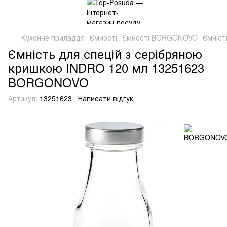
Кухонне приладдя
Ємності
Ємності BORGONOVO
Ємніст
Ємність для спецій з серібряною
кришкою INDRO 120 мл 13251623
BORGONOVO
Артикул:
13251623
Написати відгук