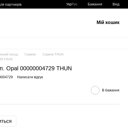
Укр
Рус
Бажання
Вхід
для партнерів
Мій кошик
льний посуд
Сервізи
Сервізи THUN
729 THUN
6п. Opal 00000004729 THUN
0004729
Написати відгук
В бажання
иться