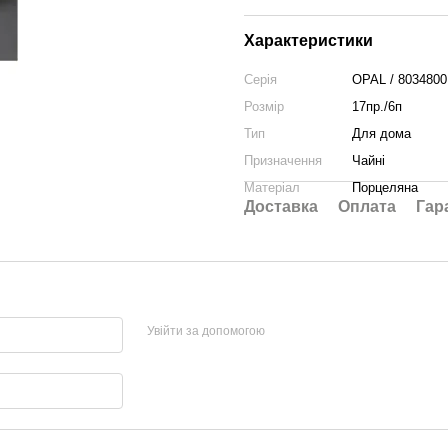
Характеристики
Серія
OPAL / 8034800
Розмір
17пр./6п
Тип
Для дома
Призначення
Чайні
Матеріал
Порцеляна
Доставка
Оплата
Гар
Увійти за допомогою