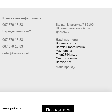
Контактна інформація
067-679-15-83
Вулиця Міцкевича 7 82100
Ukraine Львівська обл. м.
Передзвонити вам?
Дрогобич
Наші партнери
067-679-15-83
Bohemia.co.ua
067-679-15-83
Bormioli-rocco.lviv.ua
Mazhura.ua
order@berivse.net
Thun1794.in.ua
Guzzini.com.ua
Berivse.net
Мапа проїзду
альної роботи
Погодитися