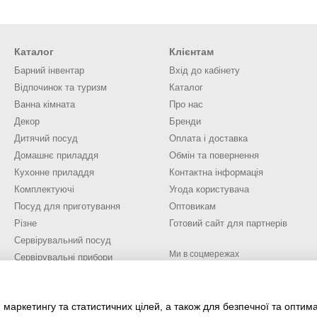
Каталог
Клієнтам
Барний інвентар
Вхід до кабінету
Відпочинок та туризм
Каталог
Ванна кімната
Про нас
Декор
Бренди
Дитячий посуд
Оплата і доставка
Домашнє приладдя
Обмін та повернення
Кухонне приладдя
Контактна інформація
Комплектуючі
Угода користувача
Посуд для приготування
Оптовикам
Різне
Готовий сайт для партнерів
Сервірувальний посуд
Ми в соцмережах
Сервірувальні прибори
Техніка для кухні
Блюда, таці та кришки
 маркетингу та статистичних цілей, а також для безпечної та оптим
Послуги