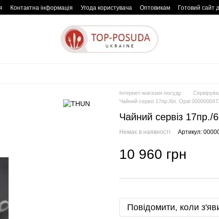
я
Контактна інформація
Угода користувача
Оптовикам
Готовий сайт 
Інтернет-магазин посуду
Сервірува
Чайний сервіз 17пр./6п. Opal 00000004
Чайний сервіз 17пр./
Немає в наявності
Артикул: 0000
10 960 грн
Повідомити, коли з'яв