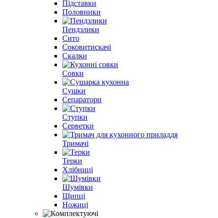
Підставки
Половники
Пендзлики
Сито
Соковитискачі
Скалки
Совки
Cушки
Сепаратори
Ступки
Серветки
Тримачі
Терки
Хлібниці
Шумівки
Щипці
Ножиці