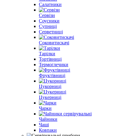
Салатники
Сервізи
Соусники
Супниці
Серветниці
Соковитискачі
Тарілки
Тортівниці
Термоглечики
Фруктівниці
Цукорниці
Цукерниці
Чарки
Чайники
Чаші
Ковпаки