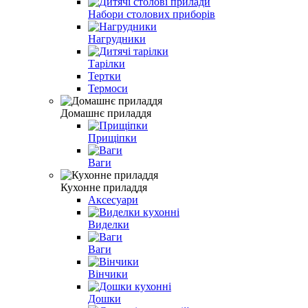
Набори столових приборів
Нагрудники
Тарілки
Тертки
Термоси
Домашнє приладдя
Прищіпки
Ваги
Кухонне приладдя
Аксесуари
Виделки
Ваги
Вінчики
Дошки