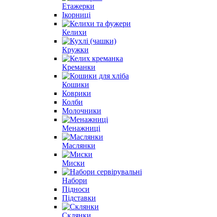
Етажерки
Ікорниці
Келихи
Кружки
Креманки
Кошики
Коврики
Колби
Молочники
Менажниці
Маслянки
Миски
Набори
Підноси
Підставки
Склянки