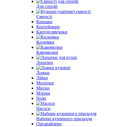
Для спецій
Ємності
Кришки
Контейнери
Картоплям'ялки
Килимки
Кавомолки
Лопатки
Ложки
Лійки
Молотки
Миски
Млини
Ножі
Насоси
Набори кухонного приладдя
Органайзери