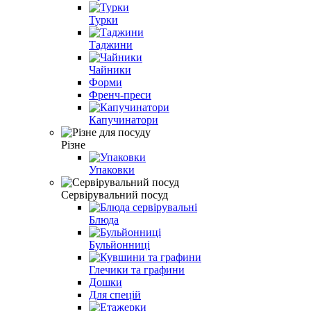
Турки
Таджини
Чайники
Форми
Френч-преси
Капучинатори
Різне
Упаковки
Сервірувальний посуд
Блюда
Бульйонниці
Глечики та графини
Дошки
Для спецій