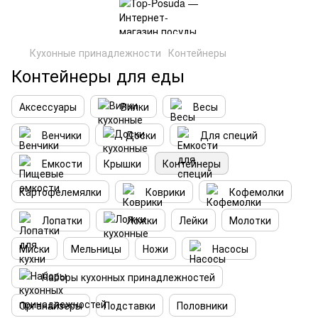
Кухонные принадлежности
Контейнеры
Контейнеры для еды
Аксессуары
Вилки
Весы
Венчики
Доски
Для специй
Емкости
Крышки
Контейнеры
Картофелемялки
Коврики
Кофемолки
Лопатки
Ложки
Лейки
Молотки
Миски
Мельницы
Ножи
Насосы
Наборы кухонных принадлежностей
Органайзеры
Подставки
Половники