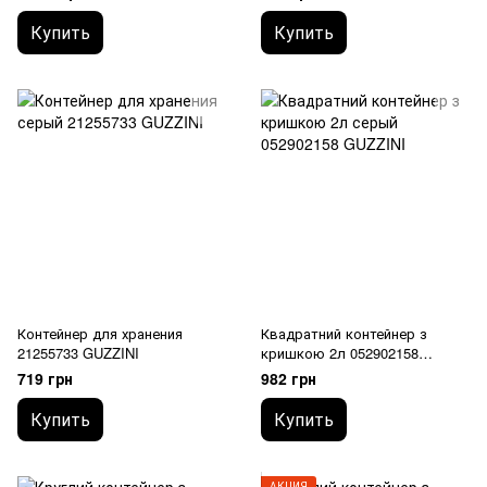
Купить
Купить
Контейнер для хранения
Квадратний контейнер з
21255733 GUZZINI
кришкою 2л 052902158
GUZZINI
719 грн
982 грн
Купить
Купить
АКЦИЯ