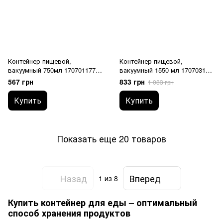
Контейнер пищевой,
Контейнер пищевой,
вакуумный 750мл 170701177
вакуумный 1550 мл 170703177
GUZZINI
GUZZINI
567 грн
833 грн
1 083 грн
Купить
Купить
Показать еще 20 товаров
Назад
Вперед
1
из 8
Купить контейнер для еды – оптимальный
способ хранения продуктов