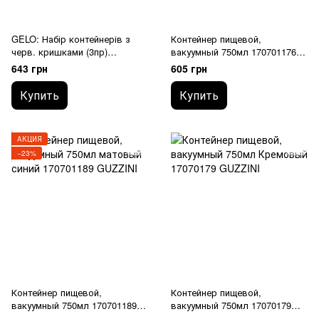
GELO: Набір контейнерів з
Контейнер пищевой,
черв. кришками (3пр)
вакуумный 750мл 170701176
226017S02021990 BORMIOLI
GUZZINI
643 грн
605 грн
ROCCO
Купить
Купить
АКЦИЯ
−23%
Контейнер пищевой,
Контейнер пищевой,
вакуумный 750мл 170701189
вакуумный 750мл 17070179
GUZZINI
GUZZINI