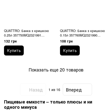
QUATTRO: Банка з кришкою
QUATTRO: Банка з кришкою
0.25л 357750MQ2321991
0.15л 357760MQ2321990
BORMIOLI ROCCO
BORMIOLI ROCCO
132 грн
108 грн
Купить
Купить
Показать еще 20 товаров
Назад
Вперед
1
из 16
Пищевые емкости – только плюсы и ни
одного минуса