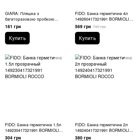
GIARA: Пляшка з
FIDO: Банка герметична 4л
багаторазовою пробкою
149260417321991 BORMIOLI
666260F87321990 BORMIOLI
ROCCO
181 грн
569 грн
740 грн
ROCCO
Купить
Купить
FIDO: Банка герметична 1.5л
FIDO: Банка герметична 2л
149230417321991 BORMIOLI
149240417321991 BORMIOLI
ROCCO
ROCCO
304 грн
380 грн