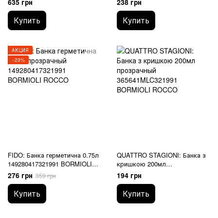
635 грн
238 грн
ROCCO
Купить
Купить
АКЦИЯ
−23%
FIDO: Банка герметична 0.75л
QUATTRO STAGIONI: Банка з
149280417321991 BORMIOLI
кришкою 200мл
ROCCO
365641MLC321991 BORMIOLI
276 грн
194 грн
359 грн
ROCCO
Купить
Купить