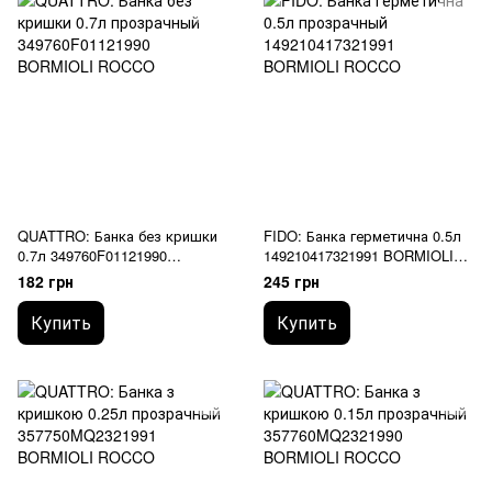
QUATTRO: Банка без кришки
FIDO: Банка герметична 0.5л
0.7л 349760F01121990
149210417321991 BORMIOLI
BORMIOLI ROCCO
ROCCO
182 грн
245 грн
Купить
Купить