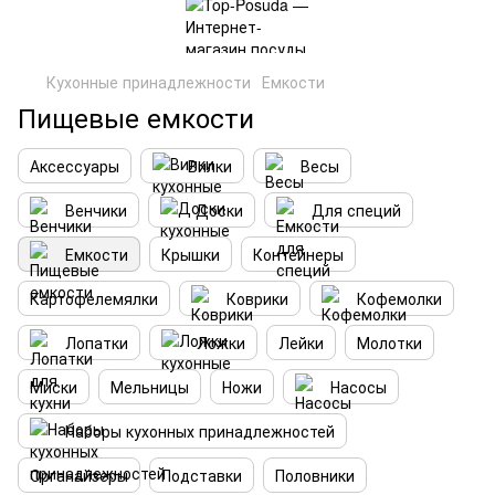
Кухонные принадлежности
Емкости
Пищевые емкости
Аксессуары
Вилки
Весы
Венчики
Доски
Для специй
Емкости
Крышки
Контейнеры
Картофелемялки
Коврики
Кофемолки
Лопатки
Ложки
Лейки
Молотки
Миски
Мельницы
Ножи
Насосы
Наборы кухонных принадлежностей
Органайзеры
Подставки
Половники