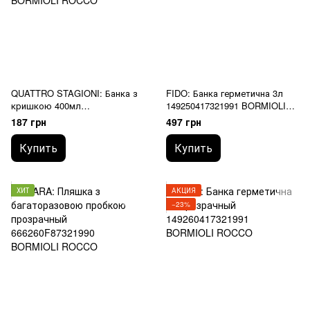
QUATTRO STAGIONI: Банка з
FIDO: Банка герметична 3л
кришкою 400мл
149250417321991 BORMIOLI
365642MLC321991 BORMIOLI
ROCCO
187 грн
497 грн
ROCCO
Купить
Купить
ХИТ
АКЦИЯ
−23%