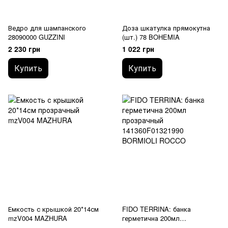
Ведро для шампанского
Доза шкатулка прямокутна
28090000 GUZZINI
(шт.) 78 BOHEMIA
2 230 грн
1 022 грн
Купить
Купить
Емкость с крышкой 20*14см
FIDO TERRINA: банка
mzV004 MAZHURA
герметична 200мл
141360F01321990 BORMIOLI