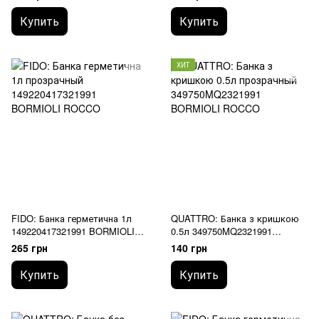
Купить
Купить
ХИТ
FIDO: Банка герметична 1л
QUATTRO: Банка з кришкою
149220417321991 BORMIOLI
0.5л 349750MQ2321991
ROCCO
BORMIOLI ROCCO
265 грн
140 грн
Купить
Купить