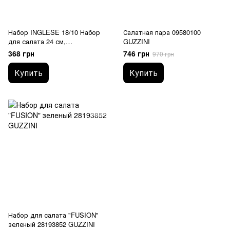
Набор INGLESE 18/10 Набор
Салатная пара 09580100
для салата 24 см,
GUZZINI
нержавеющая сталь mz176
368 грн
746 грн
970 грн
MAZHURA
Купить
Купить
Набор для салата "FUSION"
зеленый 28193852 GUZZINI