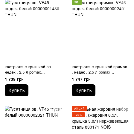
ХИТ
кастрюля с крышкой ов .
кастрюля с крышкой прямок
недек . 2,5 л pomax
. недек . 2,5 л pomax
00000001486 THUN
00000002491 THUN
1 739 грн
1 747 грн
Купить
Купить
АКЦИЯ
−23%