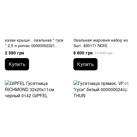
казан крышк . овальная " гуси
Овальная жаровня набор из
" 2,5 л pomax 00000002321
3шт. 830171 NOIS
THUN
2 580 грн
8 800 грн
11 440 грн
Купить
Купить