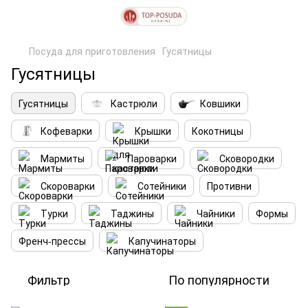
Посуда для приготовления
Гусятницы
Гусятницы
Гусятницы
Кастрюли
Ковшики
Кофеварки
Крышки
Кокотницы
Мармиты
Пароварки
Сковородки
Скороварки
Сотейники
Противни
Турки
Таджины
Чайники
Формы
Френч-прессы
Капучинаторы
Фильтр
По популярности