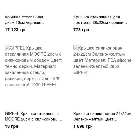
Крышка стеклянная,
Крышка стеклянная для
диам.16см черный
протвеня 38х22см черный
000200/16000 RISOLI
000200/38000 RISOLI
17 123 грн
773 грн
GIPFEL Крышка стеклянная
Крышка силиконовая 24х22см
MOORE 20см с силиконовым
Зелено-желтый цвет
ободом Цвет: темно-серый,
Материал: FDA silicone
13 грн
1 696 грн
Материал: закаленное стекло,
зеленый/желтый 2852 GIPFEL
силикон, нерж. сталь 18/8