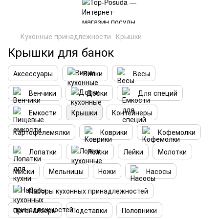
Кухонные принадлежности
Крышки
Крышки для банок
Аксессуары
Вилки
Весы
Венчики
Доски
Для специй
Емкости
Крышки
Контейнеры
Картофелемялки
Коврики
Кофемолки
Лопатки
Ложки
Лейки
Молотки
Миски
Мельницы
Ножи
Насосы
Наборы кухонных принадлежностей
Органайзеры
Подставки
Половники