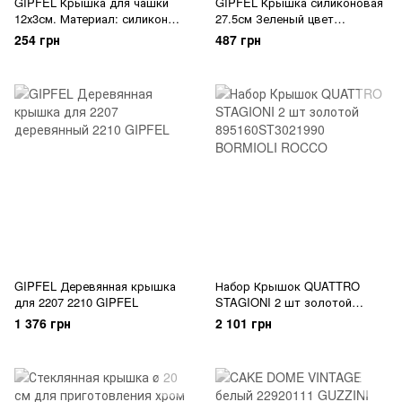
GIPFEL Крышка для чашки
GIPFEL Крышка силиконовая
12х3см. Материал: силикон
27.5см Зеленый цвет
2897 GIPFEL
Материал: FDA silicone 2628
254 грн
487 грн
GIPFEL
GIPFEL Деревянная крышка
Набор Крышок QUATTRO
для 2207 2210 GIPFEL
STAGIONI 2 шт золотой
895160ST3021990 BORMIOLI
1 376 грн
2 101 грн
ROCCO