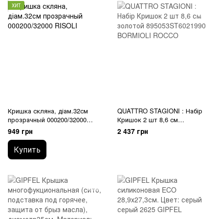
ХИТ
Кришка скляна, діам.32см
QUATTRO STAGIONI : Набір
прозрачный 000200/32000
Кришок 2 шт 8,6 см
RISOLI
895053ST6021990 BORMIOLI
949 грн
2 437 грн
ROCCO
Купить