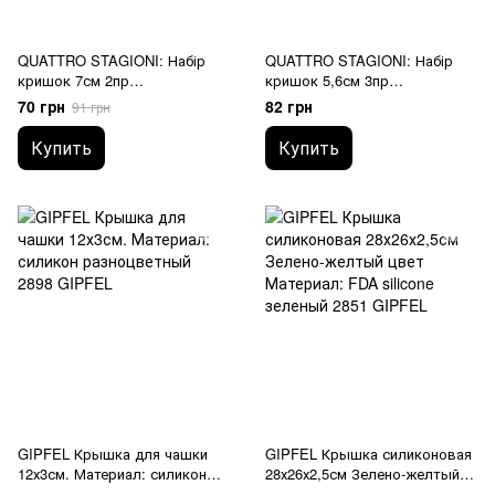
QUATTRO STAGIONI: Набір
QUATTRO STAGIONI: Набір
кришок 7см 2пр
кришок 5,6см 3пр
895052ST4021990 BORMIOLI
895051ST5021990 BORMIOLI
70 грн
82 грн
91 грн
ROCCO
ROCCO
Купить
Купить
GIPFEL Крышка для чашки
GIPFEL Крышка силиконовая
12х3см. Материал: силикон
28х26х2,5см Зелено-желтый
2898 GIPFEL
цвет Материал: FDA silicone