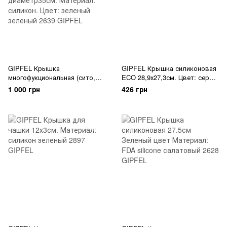
GIPFEL Крышка
GIPFEL Крышка силиконовая
многофукциональная (сито,
ECO 28,9х27,3см. Цвет: серый
подставка под горячее,
2625 GIPFEL
1 000 грн
426 грн
защита от брыз масла),
диаметр35см. Материал:
силикон. Цвет: зеленый 2639
GIPFEL