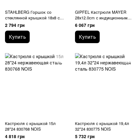
STAHLBERG Горшок со
GIPFEL Кастрюля MAYER
стеклянной крышкой 18х8 см
28х12.0cm с индукционным
5774-S GIPFEL
дном (литой алюминий)
2 794 грн
6 067 грн
антипригарное покрытие,
стеклянная крышка 0557
Купить
Купить
GIPFEL
Кастрюля с крышкой 15л
Кастрюля с крышкой 19,4л
28*24 830768 NOIS
32*24 830775 NOIS
4 818 грн
5 732 грн