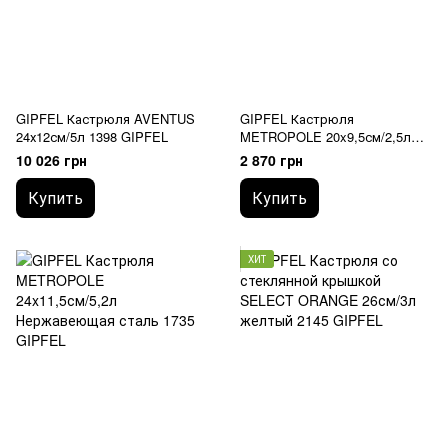
GIPFEL Кастрюля AVENTUS
GIPFEL Кастрюля
24х12см/5л 1398 GIPFEL
METROPOLE 20x9,5см/2,5л
1734 GIPFEL
10 026 грн
2 870 грн
Купить
Купить
ХИТ