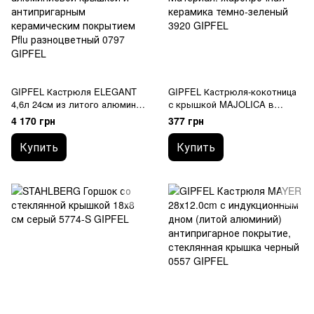
GIPFEL Кастрюля ELEGANT
GIPFEL Кастрюля-кокотница
4,6л 24см из литого алюминия
с крышкой MAJOLICA в
с индукционным дном, с
форме сердца, 10см. Цвет:
4 170 грн
377 грн
алюминиевой крышкой и
темно-зеленый. Материал:
антипригарным керамическим
жаропрочная керамика 3920
Купить
Купить
покрытием Pflu 0797 GIPFEL
GIPFEL