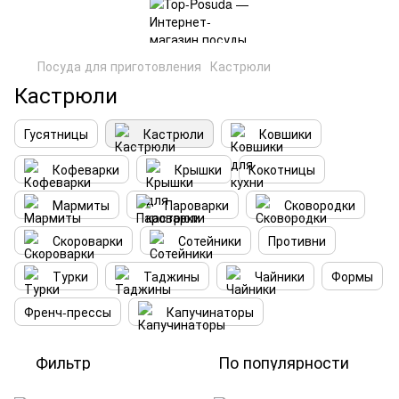
Посуда для приготовления
Кастрюли
Кастрюли
Гусятницы
Кастрюли
Ковшики
Кофеварки
Крышки
Кокотницы
Мармиты
Пароварки
Сковородки
Скороварки
Сотейники
Противни
Турки
Таджины
Чайники
Формы
Френч-прессы
Капучинаторы
Фильтр
По популярности