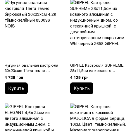
Чугунная овальная кастрюля
GIPFEL Кастрюля SUPREME
30x23xcm Tierra темно-
28х11,5см из кованого
бирюзовый 830096 NOIS
алюминия с индукционным
4 729 грн
4 129 грн
дном, со стеклянной
крышкой, с двуслойным
Купить
Купить
антипригарным покрытием
Whi 2658 GIPFEL