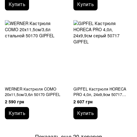
Купить
Купить
WERNER Кастрюля COMO
GIPFEL Кастрюля HORECA
20х11,5см/3,6л 50170 GIPFEL
PRO 4,0л, 24х9,9см 50717
GIPFEL
2 590 грн
2 607 грн
Купить
Купить
Показать еще 20 товаров