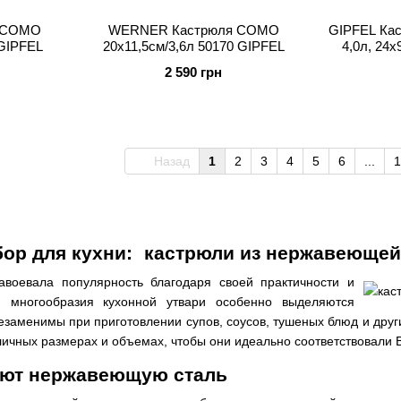
 COMO
WERNER Кастрюля COMO
GIPFEL Ка
 GIPFEL
20х11,5см/3,6л 50170 GIPFEL
4,0л, 24
2 590 грн
Назад
1
2
3
4
5
6
...
1
ор для кухни:
кастрюли из нержавеющей
воевала популярность благодаря своей практичности и
и многообразия кухонной утвари особенно выделяются
незаменимы при приготовлении супов, соусов, тушеных блюд и друг
личных размерах и объемах, чтобы они идеально соответствовали
ют нержавеющую сталь