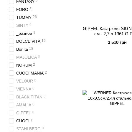
2
FANTASY
3
FORO
26
TUMMY
0
SINTY
GIPFEL Кастрюля SIGN
1
_разное
см - 2,7 л 1361 GI
16
DOLCE VITA
3 510 грн
18
Bonita
0
MAJOLICA
2
NORUM
2
CUOCI MANIA
0
VELOUR
0
VIENNA
0
BLACK TITAN
0
AMALIA
0
GIPFEL
1
CUOCI
0
STAHLBERG