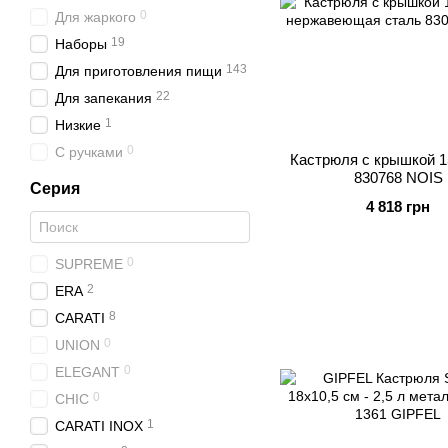
0
Для жаркого
19
Наборы
143
Для приготовления пищи
22
Для запекания
1
Низкие
0
С ручками
Кастрюля с крышкой 1
830768 NOIS
Серия
4 818 грн
0
SUPREME
2
ERA
8
CARATI
0
UNION
0
ELEGANT
0
CHIC
1
CARATI INOX