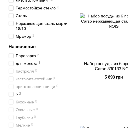
Литой алюминий
4
Термостойкое стекло
1
Сталь
Нержавеющая сталь марки
11
18/10
1
Мрамор
Назначение
2
Пароварка
1
для молока
Набор посуды из 6 п
Carso 830133 N
0
Кастрюля
5 893 грн
0
кастрюля-сотейник
0
приготовления пищи
3
>
0
Кухонные
0
Овальные
0
Глубокие
0
Мелкие