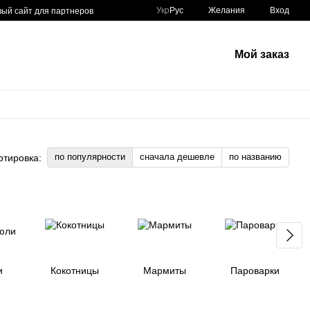
Укр
Рус
Желания
Вход
вый сайт для партнеров
Мой заказ
по популярности
сначала дешевле
по названию
ртировка:
и
Кокотницы
Мармиты
Пароварки