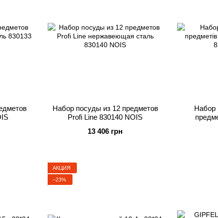
редметов
Набор посуды из 12 предметов
Набор 
OIS
Profi Line 830140 NOIS
предме
13 406 грн
АКЦИЯ
−23%