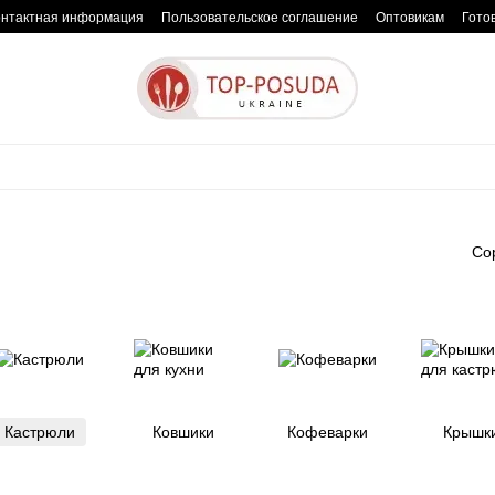
онтактная информация
Пользовательское соглашение
Оптовикам
Гото
Со
Кастрюли
Ковшики
Кофеварки
Крышк