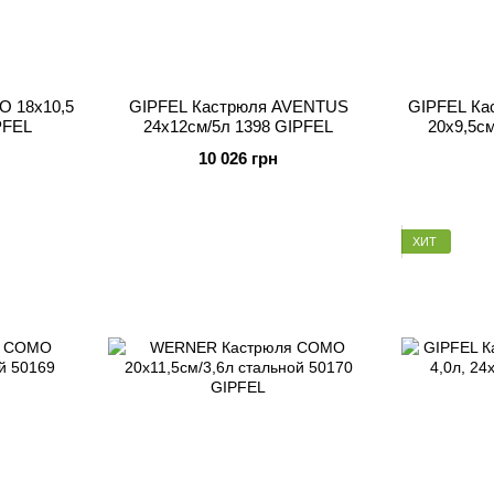
O 18x10,5
GIPFEL Кастрюля AVENTUS
GIPFEL К
PFEL
24х12см/5л 1398 GIPFEL
20x9,5с
10 026 грн
ХИТ