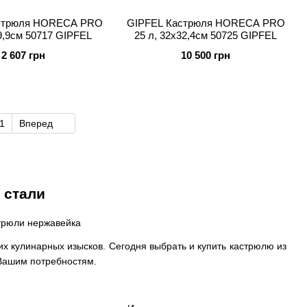
стрюля HORECA PRO
GIPFEL Кастрюля HORECA PRO
х9,9см 50717 GIPFEL
25 л, 32х32,4см 50725 GIPFEL
2 607 грн
10 500 грн
1
Вперед
 стали
их кулинарных изысков. Сегодня выбрать и купить кастрюлю из
 Вашим потребностям.