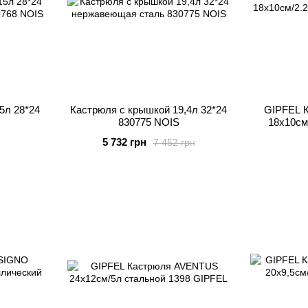
5л 28*24
Кастрюля с крышкой 19,4л 32*24
GIPFEL 
830775 NOIS
18х10см
5 732 грн
7 452 грн