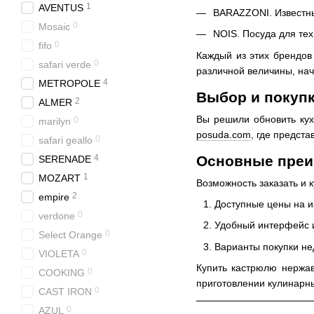
1
AVENTUS
BARAZZONI. Известный
0
Mosaic
NOIS. Посуда для тех
0
fifo
Каждый из этих брендов
0
safari verde
различной величины, нач
4
METROPOLE
Выбор и покуп
2
ALMER
Вы решили обновить кух
0
marilyn
posuda.com
, где предст
0
safari geallo
Основные преим
4
SERENADE
1
MOZART
Возможность заказать и 
2
empire
Доступные цены на и
0
verdone
Удобный интерфейс и
0
Select Orange
Варианты покупки не
0
VIOLETA
Купить кастрюлю нержав
0
COOKING
приготовлении кулинарн
0
CAST IRON
0
AZUL