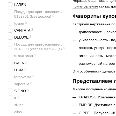
Нержавеющая сталь цени
1
LAREN
приготовления
как кастр
Посуда для приготовления /
Фавориты кухон
0
8132701 (Без декора)
0
fusion
Кастрюли нержавейка по
2
CANTATA
долговечность - сохр
2
DELUXE
универсальность - по
Посуда для приготовления /
легкость ухода - нер
0
3018600 (старая мельница)
гигиеничность - мате
0
fusion steel
5
GALA
равномерный нагрев 
1
ITUM
Эти особенности делают
0
fornoverre
Представляем 
0
saporella
Многие посудные компан
5
SIGNO
FRABOSK. Итальянска
1
>
0
silver
EMPIRE. Доступная п
0
elios
GIPFEL. Популярный 