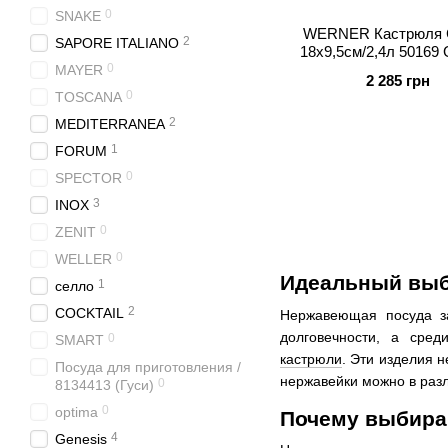
0
SNAKE
WERNER Кастрюля
2
SAPORE ITALIANO
18х9,5см/2,4л 50169
0
MAYER
2 285 грн
0
TOSCANA
2
MEDITERRANEA
1
FORUM
0
SPECTOR
3
INOX
0
ZENIT
0
WELLER
Идеальный выб
1
селло
2
COCKTAIL
Нержавеющая посуда за
долговечности, а сред
0
SMART
кастрюли
. Эти изделия 
Посуда для приготовления /
нержавейки можно в раз
0
8134413 (Гуси)
0
optima
Почему выбира
4
Genesis