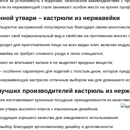
тся за устойчивость к коррозии, безопасное взаимодействие с пр
юли из нержавеющей стали занимают особое место на кухнях проф
ной утвари – кастрюли из нержавейки
льзуются заслуженной популярностью благодаря своим многочисл
аняют свой первоначальный вид и свойства на протяжении многих л
дходят для приготовления пищи на всех видах плит, включая индук
жавейка не требует сложного ухода и легко очищается;
риал не впитывает запахи и не выделяет вредных веществ;
– особенно характерно для изделий с толстым дном, которое пред
 нержавеющую кастрюлю отличным выбором как для домашнего исп
лучших производителей кастрюль из нерж
ии изготавливают кухонные посудные принадлежности из качестве
я утварь высокого класса с изысканным дизайном.
родукция хорошего качества для ежедневного использования.
выбор благодаря эргономичному дизайну и долговечности.