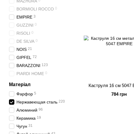
0
MAZHURA
0
BORMIOLI ROCCO
3
EMPIRE
0
GUZZINI
0
RISOLI
0
DE SILVA
21
NOIS
72
GIPFEL
123
BARAZZONI
0
PIARDI HOME
Матеріал
Каструля 16 см 5047
5
Фарфор
784 грн
220
Нержавеющая сталь
96
Алюминий
19
Керамика
31
Чугун
42