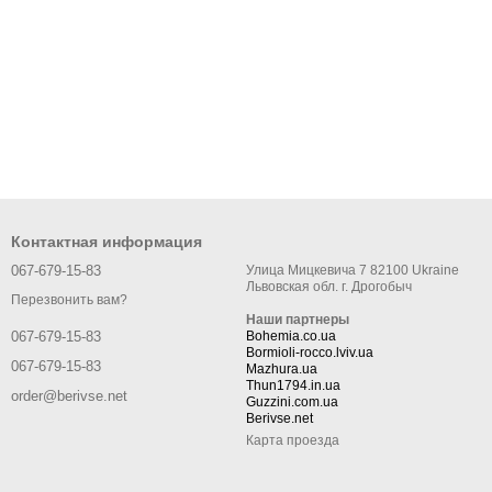
Контактная информация
067-679-15-83
Улица Мицкевича 7 82100 Ukraine
Львовская обл. г. Дрогобыч
Перезвонить вам?
Наши партнеры
Bohemia.co.ua
067-679-15-83
Bormioli-rocco.lviv.ua
067-679-15-83
Mazhura.ua
Thun1794.in.ua
order@berivse.net
Guzzini.com.ua
Berivse.net
Карта проезда