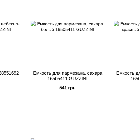
28551692
Емкость для пармезана, сахара
Емкость дл
16505411 GUZZINI
165
541 грн