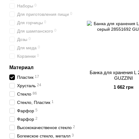
0
Наборы
0
Для приготовления пищи
0
Для горчицы
0
Для шампанского
0
Дозы
0
Для меда
0
Корзинки
Материал
Банка для хранения L 
17
Пластик
GUZZINI
24
Хрусталь
1 662 грн
86
Стекло
1
Стекло, Пластик
5
Фарфор
2
Фарфор
2
Высококачественое стекло
3
Богемское стекло, металл