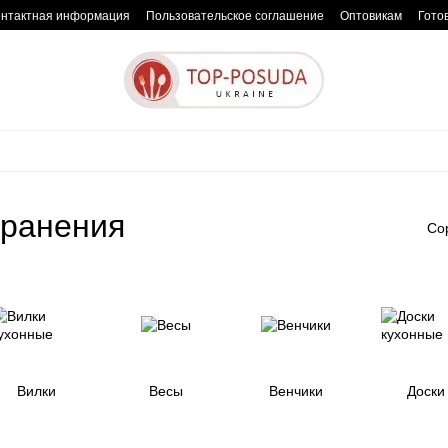
онтактная информация
Пользовательское соглашение
Оптовикам
Гото
хранения
Со
Вилки
Весы
Венчики
Доски