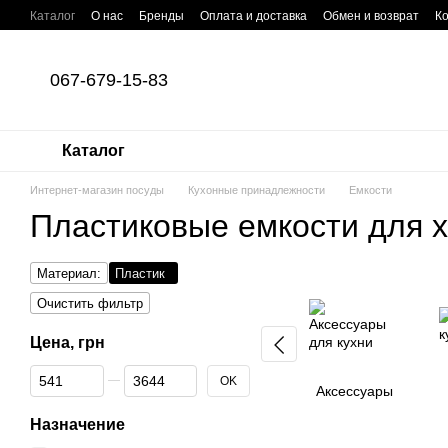
Перейти к основному контенту
Каталог
О нас
Бренды
Оплата и доставка
Обмен и возврат
К
067-679-15-83
Каталог
Интернет-магазин посуды
Кухонные принадлежности
Емкости
Пластиковые емкости для 
Материал:
Пластик
Очистить фильтр
Цена, грн
От Цена, грн
До Цена, грн
OK
Аксессуары
Назначение