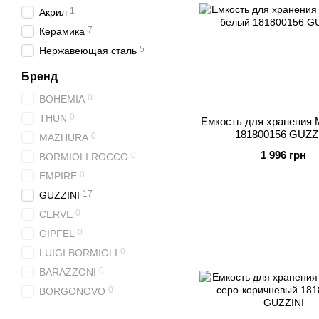
1
Акрил
7
Керамика
5
Нержавеющая сталь
Бренд
0
BOHEMIA
0
THUN
Емкость для хранения
181800156 GUZZ
0
MAZHURA
1 996 грн
0
BORMIOLI ROCCO
0
EMPIRE
17
GUZZINI
0
CERVE
0
GIPFEL
0
LUIGI BORMIOLI
0
BARAZZONI
0
BORGONOVO