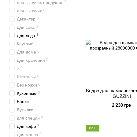
0
для сыпучих продуктов
0
для сыпучих
0
Декантер
0
Для сока
1
Для льда
0
Круглые
0
Для дома
0
Для хранения
0
>
0
Шкатулки
0
Без ножки
Ведро для шампанского
6
Кухонные
GUZZINI
1
Банки
2 230 грн
0
Бутылки
0
для специй
2
Для кофе
ХИТ
0
Для масла