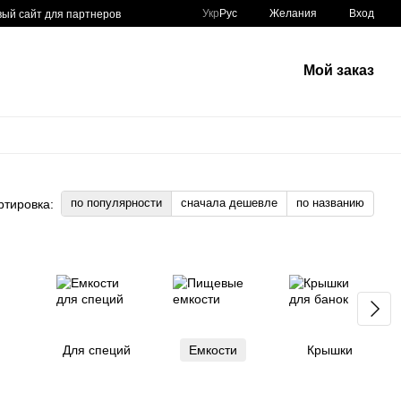
Укр
Рус
Желания
Вход
вый сайт для партнеров
Мой заказ
по популярности
сначала дешевле
по названию
ртировка:
Для специй
Емкости
Крышки