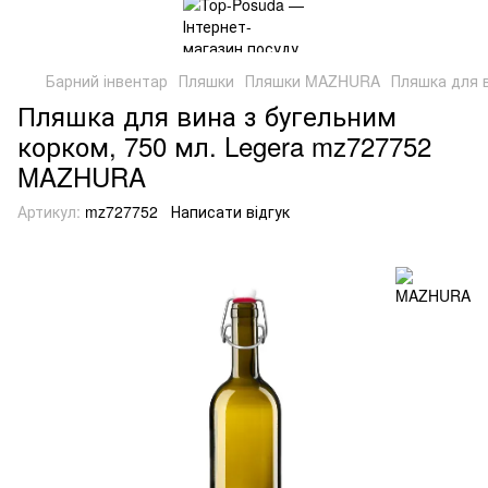
Барний інвентар
Пляшки
Пляшки MAZHURA
Пляшка для 
Пляшка для вина з бугельним
корком, 750 мл. Legera mz727752
MAZHURA
Артикул:
mz727752
Написати відгук