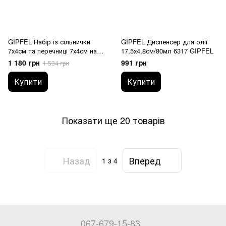
GIPFEL Набір із сільнички
GIPFEL Диспенсер для олії
7х4см та перечниці 7х4см на
17,5х4,8см/80мл 6317 GIPFEL
підставці. Матеріал:
1 180 грн
991 грн
1 534 грн
нерж.сталь 18/10 6298 GIPFEL
Купити
Купити
Показати ще 20 товарів
Назад
Вперед
1
з 4
067-679-15-83