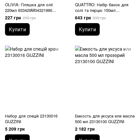
OLIVIA: Пляшка для олії
QUATTRO: Набір банок для
220мл 633429M04321990
солі та перцю 150мл
BORMIOLI ROCCO
357760CBD021990 BORMIOLI
227 грн
643 грн
295 грн
836 грн
ROCCO
Купити
Купити
Набор для спецій 23130016
Емкость для уксуса или масла
GUZZINI
500 мл 23130100 GUZZINI
5 209 грн
2 182 грн