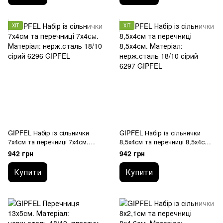
нерж.сталь, силікон 50420
GIPFEL
ХІТ
ХІТ
GIPFEL Набір із сільнички
GIPFEL Набір із сільнички
7х4см та перечниці 7х4см.
8,5х4см та перечниці 8,5х4см.
Матеріал: нерж.сталь 18/10
Матеріал: нерж.сталь 18/10
942 грн
942 грн
6296 GIPFEL
6297 GIPFEL
Купити
Купити