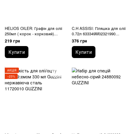
HELIOS OILER: Графін для олії
C.H ASSISI: Пляшка для олії
250мл ( корок - корковий)
0.72л 633349M02321990
626790M04321990 BORMIOLI
BORMIOLI ROCCO
219 грн
376 грн
ROCCO
Купити
Купити
АКЦІЯ
−23%