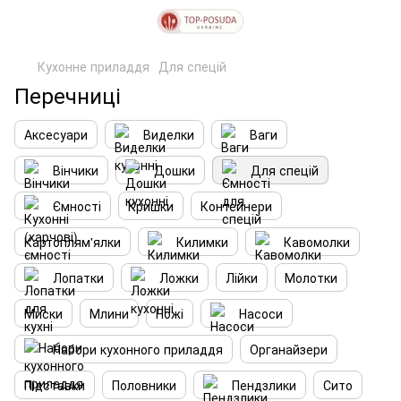
Кухонне приладдя
Для спецій
Перечниці
Аксесуари
Виделки
Ваги
Вінчики
Дошки
Для спецій
Ємності
Кришки
Контейнери
Картоплям'ялки
Килимки
Кавомолки
Лопатки
Ложки
Лійки
Молотки
Миски
Млини
Ножі
Насоси
Набори кухонного приладдя
Органайзери
Підставки
Половники
Пендзлики
Сито