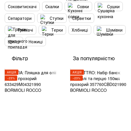
Соковитискачі
Скалки
Совки
Cушки
Сепаратори
Ступки
Серветки
Тримачі
Терки
Хлібниці
Шумівки
Щипці
Ножиці
Фільтр
За популярністю
АКЦІЯ
АКЦІЯ
−23%
−23%