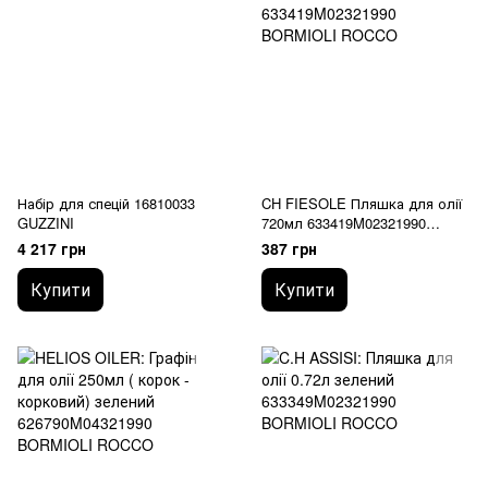
Набір для спецій 16810033
CH FIESOLE Пляшка для олії
GUZZINI
720мл 633419M02321990
BORMIOLI ROCCO
4 217 грн
387 грн
Купити
Купити