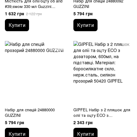
Місткість для олії/оцту об and
Набір для спецій 24880092
#39;ємом 330 мл Guzzini
GUZZINI
11720010 GUZZINI
1 632 грн
5 794 грн
2 122 грн
Купити
Купити
Набір для спецій 24880000
GIPFEL Набір з 2 пляшок для
GUZZINI
олії та оцту ECO з
дозатором, 600мл, на
5 794 грн
2 343 грн
підставці. Матеріал:
боросилікатне скло,
Купити
Купити