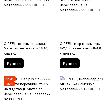
GIPFEL Перечниця 13х5см.
GIPFEL Набір із сільнички
Матеріал: нерж.сталь 18/10,
8х2,1см та перечниці 8х4,6см.
пластик 6292 GIPFEL
Матеріал: нерж.сталь 18/10
504 грн
1 028 грн
6295 GIPFEL
Купити
Купити
АКЦІЯ
−23%