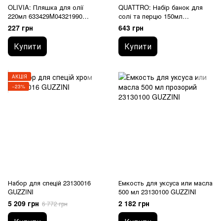
OLIVIA: Пляшка для олії
QUATTRO: Набір банок для
220мл 633429M04321990
солі та перцю 150мл
BORMIOLI ROCCO
357760CBD021990 BORMIOLI
227 грн
643 грн
ROCCO
Купити
Купити
АКЦІЯ
−23%
Набор для спецій 23130016
Емкость для уксуса или масла
GUZZINI
500 мл 23130100 GUZZINI
5 209 грн
2 182 грн
6 772 грн