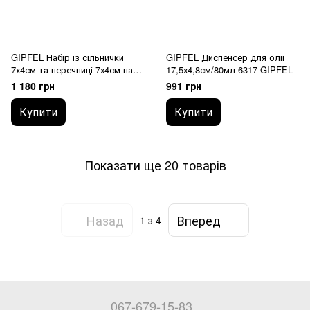
GIPFEL Набір із сільнички
GIPFEL Диспенсер для олії
7х4см та перечниці 7х4см на
17,5х4,8см/80мл 6317 GIPFEL
підставці. Матеріал:
1 180 грн
991 грн
нерж.сталь 18/10 6298 GIPFEL
Купити
Купити
Показати ще 20 товарів
Назад
Вперед
1
з 4
067-679-15-83