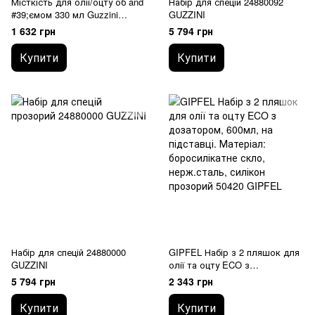
Місткість для олії/оцту об and
Набір для спецій 24880092
#39;ємом 330 мл Guzzini
GUZZINI
11720010 GUZZINI
1 632 грн
5 794 грн
Купити
Купити
Набір для спецій 24880000
GIPFEL Набір з 2 пляшок для
GUZZINI
олії та оцту ECO з
дозатором, 600мл, на
5 794 грн
2 343 грн
підставці. Матеріал:
боросилікатне скло,
Купити
Купити