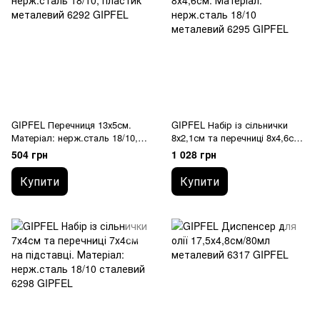
GIPFEL Перечниця 13х5см.
GIPFEL Набір із сільнички
Матеріал: нерж.сталь 18/10,
8х2,1см та перечниці 8х4,6см.
пластик 6292 GIPFEL
Матеріал: нерж.сталь 18/10
504 грн
1 028 грн
6295 GIPFEL
Купити
Купити