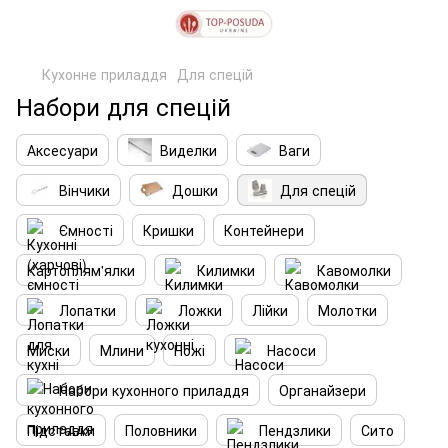
Кухонне приладдя
Для спецій
Набори для спецій
Аксесуари
Виделки
Ваги
Вінчики
Дошки
Для спецій
Ємності
Кришки
Контейнери
Картоплям'ялки
Килимки
Кавомолки
Лопатки
Ложки
Лійки
Молотки
Миски
Млини
Ножі
Насоси
Набори кухонного приладдя
Органайзери
Підставки
Половники
Пендзлики
Сито