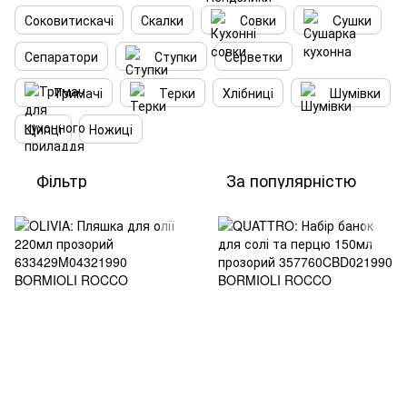
Соковитискачі
Скалки
Совки
Cушки
Сепаратори
Ступки
Серветки
Тримачі
Терки
Хлібниці
Шумівки
Щипці
Ножиці
Фільтр
За популярністю