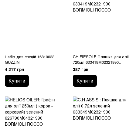
Набір для спецій 16810033
CH FIESOLE Пляшка для олії
GUZZINI
720мл 633419M02321990
BORMIOLI ROCCO
4 217 грн
387 грн
Купити
Купити