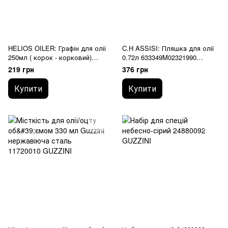
HELIOS OILER: Графін для олії
C.H ASSISI: Пляшка для олії
250мл ( корок - корковий)
0.72л 633349M02321990
626790M04321990 BORMIOLI
BORMIOLI ROCCO
219 грн
376 грн
ROCCO
Купити
Купити