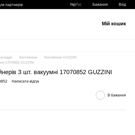
Укр
Рус
Бажання
Вхід
для партнерів
Мій кошик
риладдя
Контейнери
Контейнери GUZZINI
умні 17070852 GUZZINI
йнерів 3 шт. вакуумні 17070852 GUZZINI
0852
Написати відгук
В бажання