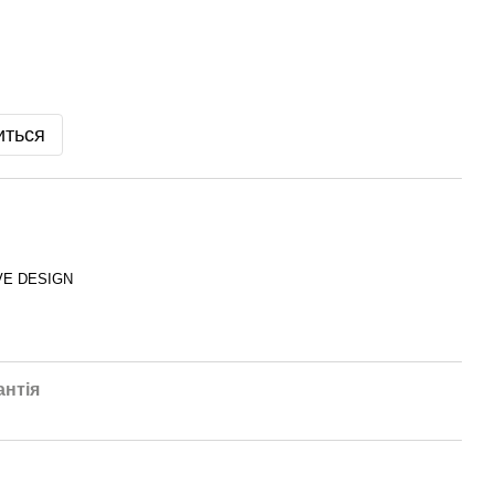
иться
VE DESIGN
антія