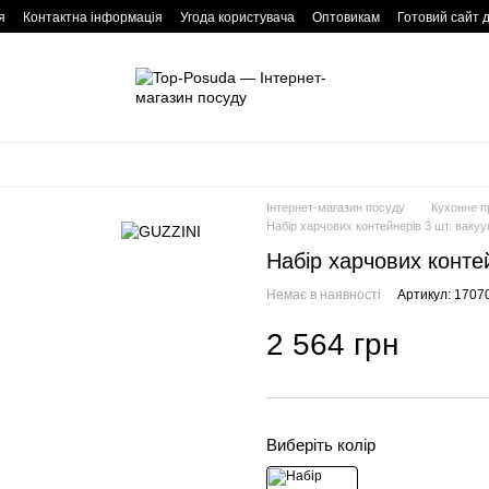
я
Контактна інформація
Угода користувача
Оптовикам
Готовий сайт 
Інтернет-магазин посуду
Кухонне п
Набір харчових контейнерів 3 шт. ваку
Набір харчових конте
Немає в наявності
Артикул: 1707
2 564 грн
Виберіть колір