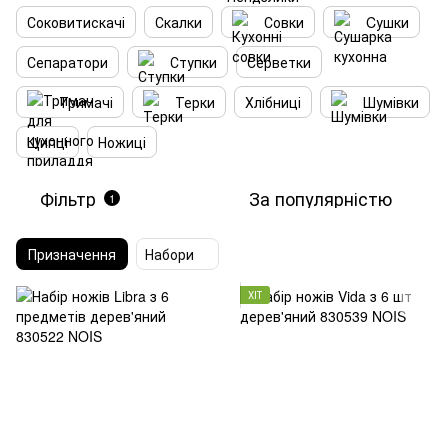
Соковитискачі
Скалки
Совки
Cушки
Сепаратори
Ступки
Серветки
Тримачі
Терки
Хлібниці
Шумівки
Щипці
Ножиці
Фільтр
За популярністю
1
Призначення
Набори
ХІТ