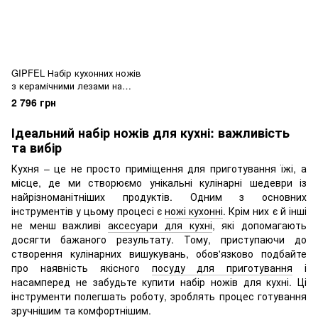
GIPFEL Набір кухонних ножів
з керамічними лезами на
підставці з 5 пр. 8481 GIPFEL
2 796 грн
Ідеальний набір ножів для кухні: важливість
та вибір
Кухня – це не просто приміщення для приготування їжі, а
місце, де ми створюємо унікальні кулінарні шедеври із
найрізноманітніших продуктів. Одним з основних
інструментів у цьому процесі є
ножі кухонні
. Крім них є й інші
не менш важливі
аксесуари для кухні
, які допомагають
досягти бажаного результату. Тому, приступаючи до
створення кулінарних вишукувань, обов'язково подбайте
про наявність якісного
посуду для приготування
і
насамперед не забудьте купити набір ножів для кухні. Ці
інструменти полегшать роботу, зроблять процес готування
зручнішим та комфортнішим.