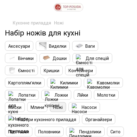
Кухонне приладдя
Ножі
Набір ножів для кухні
Аксесуари
Виделки
Ваги
Вінчики
Дошки
Для спецій
Ємності
Кришки
Контейнери
Картоплям'ялки
Килимки
Кавомолки
Лопатки
Ложки
Лійки
Молотки
Миски
Млини
Ножі
Насоси
Набори кухонного приладдя
Органайзери
Підставки
Половники
Пендзлики
Сито