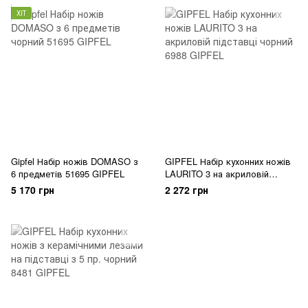
ХІТ
Gipfel Набір ножів DOMASO з
GIPFEL Набір кухонних ножів
6 предметів 51695 GIPFEL
LAURITO 3 на акриловій
підставці 6988 GIPFEL
5 170 грн
2 272 грн