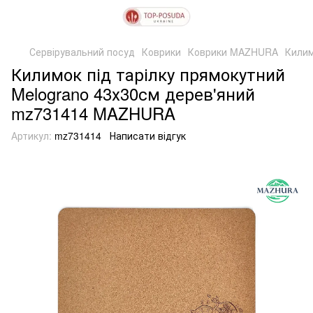
Сервірувальний посуд
Коврики
Коврики MAZHURA
Килим
Килимок під тарілку прямокутний
Melograno 43х30см дерев'яний
mz731414 MAZHURA
Артикул:
mz731414
Написати відгук