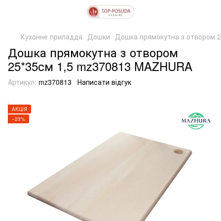
Кухонне приладдя
Дошки
Дошка прямокутна з отвором 
Дошка прямокутна з отвором
25*35см 1,5 mz370813 MAZHURA
Артикул:
mz370813
Написати відгук
АКЦІЯ
−23%