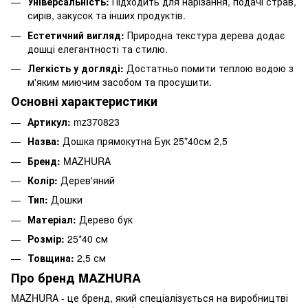
Універсальність:
Підходить для нарізання, подачі страв,
сирів, закусок та інших продуктів.
Естетичний вигляд:
Природна текстура дерева додає
дошці елегантності та стилю.
Легкість у догляді:
Достатньо помити теплою водою з
м'яким миючим засобом та просушити.
Основні характеристики
Артикул:
mz370823
Назва:
Дошка прямокутна Бук 25*40см 2,5
Бренд:
MAZHURA
Колір:
Дерев'яний
Тип:
Дошки
Матеріал:
Дерево бук
Розмір:
25*40 см
Товщина:
2,5 см
Про бренд MAZHURA
MAZHURA - це бренд, який спеціалізується на виробництві