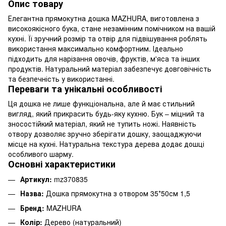
Опис товару
Елегантна прямокутна дошка MAZHURA, виготовлена з
високоякісного бука, стане незамінним помічником на вашій
кухні. Її зручний розмір та отвір для підвішування роблять
використання максимально комфортним. Ідеально
підходить для нарізання овочів, фруктів, м'яса та інших
продуктів. Натуральний матеріал забезпечує довговічність
та безпечність у використанні.
Переваги та унікальні особливості
Ця дошка не лише функціональна, але й має стильний
вигляд, який прикрасить будь-яку кухню. Бук – міцний та
зносостійкий матеріал, який не тупить ножі. Наявність
отвору дозволяє зручно зберігати дошку, заощаджуючи
місце на кухні. Натуральна текстура дерева додає дошці
особливого шарму.
Основні характеристики
Артикул:
mz370835
Назва:
Дошка прямокутна з отвором 35*50см 1,5
Бренд:
MAZHURA
Колір:
Дерево (натуральний)