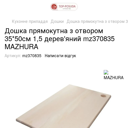
Кухонне приладдя
Дошки
Дошка прямокутна з отвором 
Дошка прямокутна з отвором
35*50см 1,5 дерев'яний mz370835
MAZHURA
Артикул:
mz370835
Написати відгук