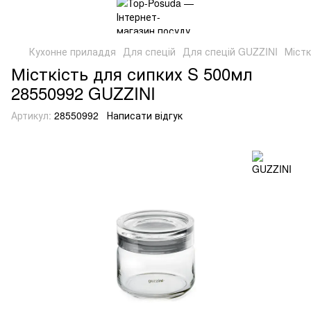
Кухонне приладдя
Для спецій
Для спецій GUZZINI
Містк
Місткість для сипких S 500мл
28550992 GUZZINI
Артикул:
28550992
Написати відгук