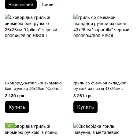
Назначение
Грили
Сковорідка-гриль зі зйомною
гриль со съемной складной
бак. ручкою 26х26см "Optima"
ручкой из ясеня 43х26см
00094s/26t00 RISOLI
"saporella" 000090/43t00 RISOLI
2 130 грн
3 261 грн
Купить
Купить
ХИТ