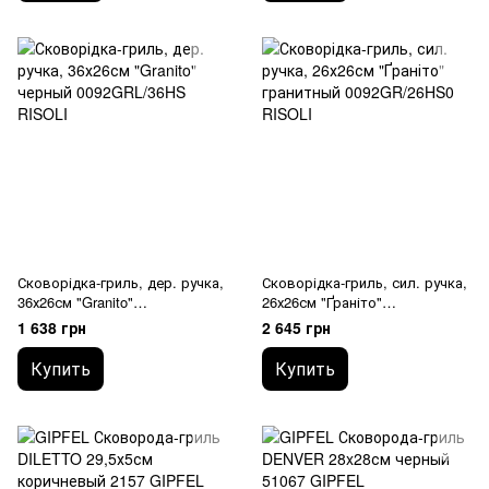
Сковорідка-гриль, дер. ручка,
Сковорідка-гриль, сил. ручка,
36х26см "Granito"
26х26см "Ґраніто"
0092GRL/36HS RISOLI
0092GR/26HS0 RISOLI
1 638 грн
2 645 грн
Купить
Купить