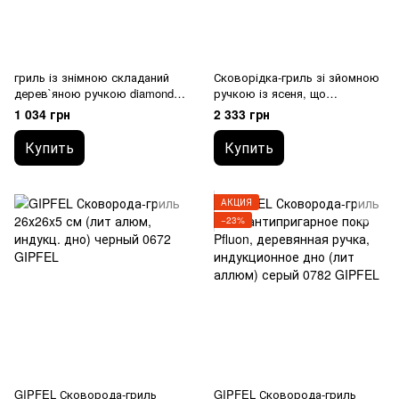
гриль із знімною складаний
Сковорідка-гриль зі зйомною
дерев`яною ручкою diamond
ручкою із ясеня, що
base 20х20см " saporella "
складається 36х26см
1 034 грн
2 333 грн
000092/20P00 RISOLI
"Saporella" 000090/36t00
RISOLI
Купить
Купить
АКЦИЯ
−23%
GIPFEL Сковорода-гриль
GIPFEL Сковорода-гриль