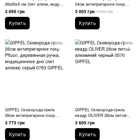
26х26x5 см (лит алюм, индукц.
24см антипригарное покр
дно) 0672 GIPFEL
Pfluon, деревянная ручка,
3 695 грн
3 003 грн
3 904 грн
индукционное дно (лит
аллюм) 0782 GIPFEL
Купить
Купить
GIPFEL Сковорода-гриль
GIPFEL Сковорода-гриль
26см антипригарное покр
квадр OLIVER 28см литой
Pfluon, деревянная ручка,
алюминий 0570 GIPFEL
3 773 грн
3 605 грн
индукционное дно (лит
аллюм) 0783 GIPFEL
Купить
Купить