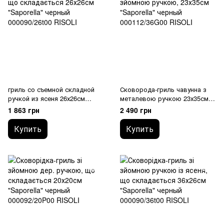
гриль со съемной складной
Сковорода-гриль чавунна з
ручкой из ясеня 26х26см
металевою ручкою 23х35см
"saporella" 000090/26t00 RISOLI
Saporella, що складається
1 863 грн
2 490 грн
000112/36G00 RISOLI
Купить
Купить