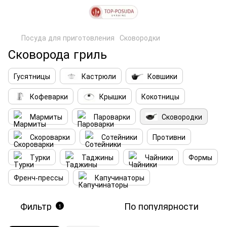
Посуда для приготовления
Сковородки
Сковорода гриль
Гусятницы
Кастрюли
Ковшики
Кофеварки
Крышки
Кокотницы
Мармиты
Пароварки
Сковородки
Скороварки
Сотейники
Противни
Турки
Таджины
Чайники
Формы
Френч-прессы
Капучинаторы
Фильтр
По популярности
1