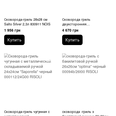
Сковорода-гриль 28х28 см
Сковорода гриль
Salto Silver 2,3л 830911 NOIS
двухсторонняя
SPECIALI32х23, 2.3л
1 956 грн
4 670 грн
831056532 BARAZZONI
Купить
Купить
Сковорода-гриль чугунная с
сковорода -гриль з