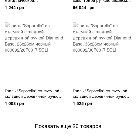
металлической
бакілітовой ручкою 26х26см "
складываемой ручкой
optima " 00094b/26t00 RISOLI
1 244 грн
66 044 грн
24х24см "Saporella"
000112/24G00 RISOLI
Гриль "Saporella" со съемной
Гриль "Saporella" со съемной
складной деревянной ручкой
складной деревянной ручкой
Diamond Base, 26х26см
Diamond Base, 36х26см
1 003 грн
1 525 грн
000092/26P00 RISOLI
000092/36P00 RISOLI
Показать еще 20 товаров