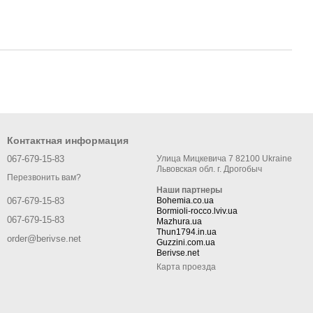
Контактная информация
067-679-15-83
Улица Мицкевича 7 82100 Ukraine
Львовская обл. г. Дрогобыч
Перезвонить вам?
Наши партнеры
Bohemia.co.ua
067-679-15-83
Bormioli-rocco.lviv.ua
067-679-15-83
Mazhura.ua
Thun1794.in.ua
order@berivse.net
Guzzini.com.ua
Berivse.net
Карта проезда