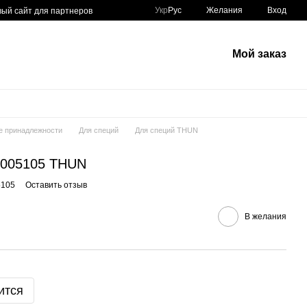
Укр
Рус
Желания
Вход
вый сайт для партнеров
Мой заказ
е принадлежности
Для специй
Для специй THUN
0005105 THUN
5105
Оставить отзыв
В желания
ится