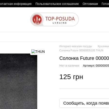
онтактная информация
Пользовательское соглашение
Оптовикам
Гото
Интернет-магазин посуды
Кухонны
Солонка Future 00000005105 THUN
Солонка Future 0000
Нет в наличии
Артикул: 0000000
125 грн
Сообщить, когда появ