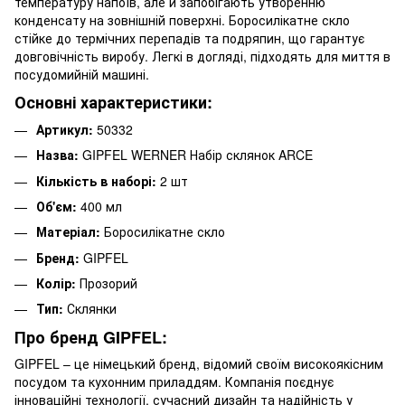
температуру напоїв, але й запобігають утворенню
конденсату на зовнішній поверхні. Боросилікатне скло
стійке до термічних перепадів та подряпин, що гарантує
довговічність виробу. Легкі в догляді, підходять для миття в
посудомийній машині.
Основні характеристики:
Артикул:
50332
Назва:
GIPFEL WERNER Набір склянок ARCE
Кількість в наборі:
2 шт
Об'єм:
400 мл
Матеріал:
Боросилікатне скло
Бренд:
GIPFEL
Колір:
Прозорий
Тип:
Склянки
Про бренд GIPFEL:
GIPFEL – це німецький бренд, відомий своїм високоякісним
посудом та кухонним приладдям. Компанія поєднує
інноваційні технології, сучасний дизайн та надійність у