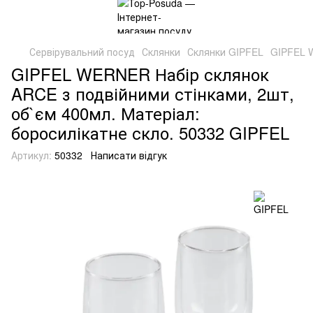
Сервірувальний посуд
Склянки
Склянки GIPFEL
GIPFEL W
GIPFEL WERNER Набір склянок
ARCE з подвійними стінками, 2шт,
об`єм 400мл. Матеріал:
боросилікатне скло. 50332 GIPFEL
Артикул:
50332
Написати відгук